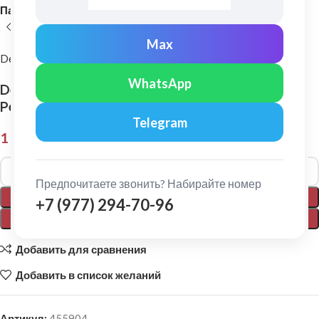
Панель сайдинга
Max
Decover
WhatsApp
Decover: Фибросайдинг 190×8мм L=3,6м
Pecan
Telegram
1 505,00
₽
Alternative:
Предпочитаете звонить? Набирайте номер
В КОРЗИНУ
+7 (977) 294-70-96
ПОКУПКА В 1 КЛИК
Добавить для сравнения
Добавить в список желаний
Артикул:
455904