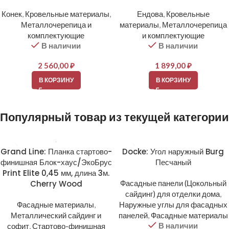
Конек
,
Кровельные материалы
,
Ендова
,
Кровельные
Металлочерепица и
материалы
,
Металлочерепица
комплектующие
и комплектующие
В наличии
В наличии
2 560,00
₽
1 899,00
₽
В КОРЗИНУ
В КОРЗИНУ
Популярный товар из текущей категории
Grand Line: Планка стартово-
Docke: Угол наружный Burg
финишная Блок-хаус/ЭкоБрус
Песчаный
Print Elite 0,45 мм, длина 3м.
Cherry Wood
Фасадные панели (Цокольный
сайдинг) для отделки дома
,
Фасадные материалы
,
Наружные углы для фасадных
Металлический сайдинг и
панелей
,
Фасадные материалы
В наличии
софит
,
Стартово-финишная