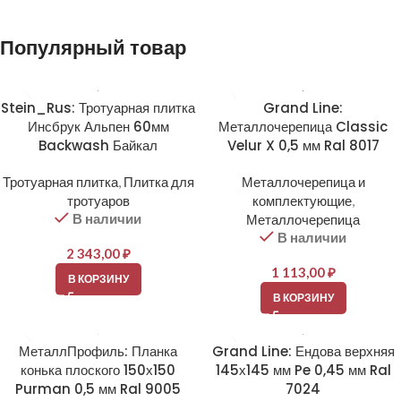
Популярный товар
Stein_Rus: Тротуарная плитка
Grand Line:
Инсбрук Альпен 60мм
Металлочерепица Classic
Backwash Байкал
Velur X 0,5 мм Ral 8017
Тротуарная плитка
,
Плитка для
Металлочерепица и
тротуаров
комплектующие
,
В наличии
Металлочерепица
В наличии
2 343,00
₽
1 113,00
₽
В КОРЗИНУ
В КОРЗИНУ
МеталлПрофиль: Планка
Grand Line: Ендова верхняя
конька плоского 150х150
145х145 мм Pe 0,45 мм Ral
Purman 0,5 мм Ral 9005
7024