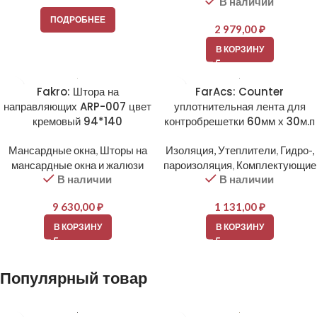
В наличии
ПОДРОБНЕЕ
2 979,00
₽
В КОРЗИНУ
Fakro: Штора на
FarAcs: Counter
направляющих ARP-007 цвет
уплотнительная лента для
кремовый 94*140
контробрешетки 60мм х 30м.п
Мансардные окна
,
Шторы на
Изоляция, Утеплители
,
Гидро-,
мансардные окна и жалюзи
пароизоляция
,
Комплектующие
В наличии
В наличии
9 630,00
₽
1 131,00
₽
В КОРЗИНУ
В КОРЗИНУ
Популярный товар