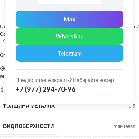
Нажмите, чтобы увеличить
Max
Главная
Фасадные материалы
Металлический сайдинг и софит
Софит
WhatsApp
Telegram
Grand Line
Grand Line: Софит без перфорации Satin 0,5
мм Ral 8004
Предпочитаете звонить? Набирайте номер
+7 (977) 294-70-96
1 135,00
₽
ТОЛЩИНА МЕТАЛЛА
0,5
ВИД ПОВЕРХНОСТИ
глянцевая