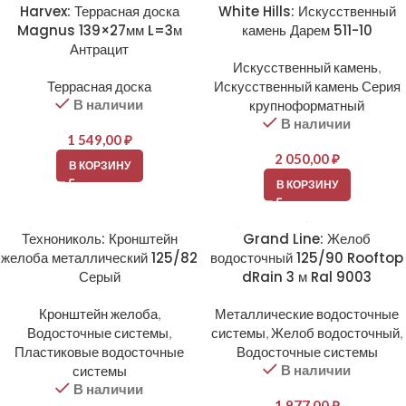
Harvex: Террасная доска
White Hills: Искусственный
Magnus 139×27мм L=3м
камень Дарем 511-10
Антрацит
Искусственный камень
,
Террасная доска
Искусственный камень Серия
В наличии
крупноформатный
В наличии
1 549,00
₽
2 050,00
₽
В КОРЗИНУ
В КОРЗИНУ
Технониколь: Кронштейн
Grand Line: Желоб
желоба металлический 125/82
водосточный 125/90 Rooftop
Серый
dRain 3 м Ral 9003
Кронштейн желоба
,
Металлические водосточные
Водосточные системы
,
системы
,
Желоб водосточный
,
Пластиковые водосточные
Водосточные системы
В наличии
системы
В наличии
1 977,00
₽