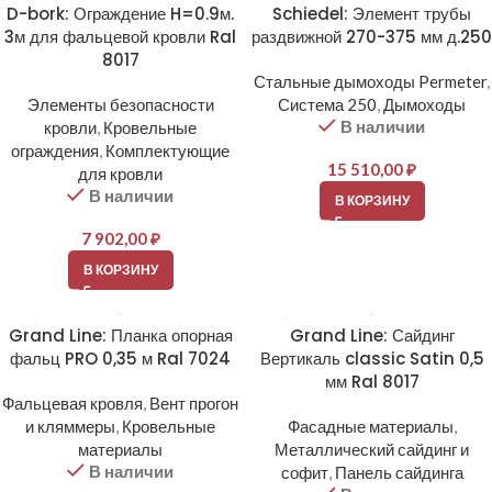
D-bork: Ограждение H=0.9м.
Schiedel: Элемент трубы
3м для фальцевой кровли Ral
раздвижной 270-375 мм д.250
8017
Стальные дымоходы Permeter
,
Элементы безопасности
Система 250
,
Дымоходы
В наличии
кровли
,
Кровельные
ограждения
,
Комплектующие
15 510,00
₽
для кровли
В наличии
В КОРЗИНУ
7 902,00
₽
В КОРЗИНУ
Grand Line: Планка опорная
Grand Line: Сайдинг
фальц PRO 0,35 м Ral 7024
Вертикаль classic Satin 0,5
мм Ral 8017
Фальцевая кровля
,
Вент прогон
и кляммеры
,
Кровельные
Фасадные материалы
,
материалы
Металлический сайдинг и
В наличии
софит
,
Панель сайдинга