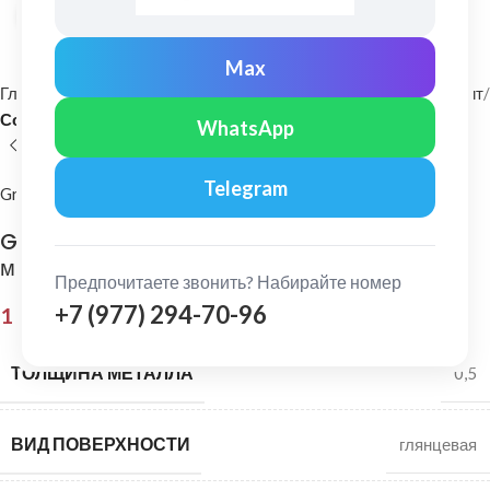
Нажмите, чтобы увеличить
Max
Главная
Фасадные материалы
Металлический сайдинг и софит
Софит
WhatsApp
Telegram
Grand Line
Grand Line: Софит без перфорации Satin 0,5
мм Ral 7024
Предпочитаете звонить? Набирайте номер
+7 (977) 294-70-96
1 135,00
₽
ТОЛЩИНА МЕТАЛЛА
0,5
ВИД ПОВЕРХНОСТИ
глянцевая