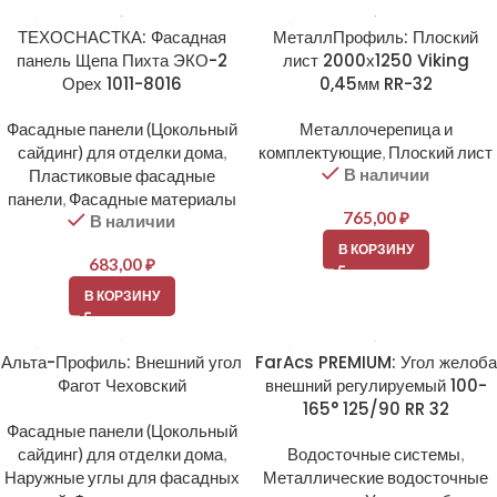
ТЕХОСНАСТКА: Фасадная
МеталлПрофиль: Плоский
панель Щепа Пихта ЭКО-2
лист 2000х1250 Viking
Орех 1011-8016
0,45мм RR-32
Фасадные панели (Цокольный
Металлочерепица и
сайдинг) для отделки дома
,
комплектующие
,
Плоский лист
В наличии
Пластиковые фасадные
панели
,
Фасадные материалы
765,00
₽
В наличии
В КОРЗИНУ
683,00
₽
В КОРЗИНУ
Альта-Профиль: Внешний угол
FarAcs PREMIUM: Угол желоба
Фагот Чеховский
внешний регулируемый 100-
165° 125/90 RR 32
Фасадные панели (Цокольный
сайдинг) для отделки дома
,
Водосточные системы
,
Наружные углы для фасадных
Металлические водосточные