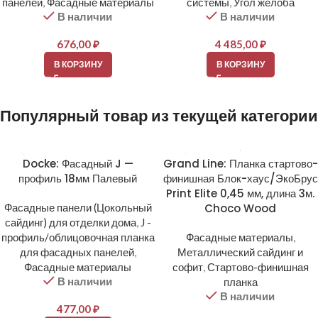
панелей
,
Фасадные материалы
системы
,
Угол желоба
В наличии
В наличии
676,00
₽
4 485,00
₽
В КОРЗИНУ
В КОРЗИНУ
Популярный товар из текущей категории
Docke: Фасадный J —
Grand Line: Планка стартово-
профиль 18мм Палевый
финишная Блок-хаус/ЭкоБрус
Print Elite 0,45 мм, длина 3м.
Фасадные панели (Цокольный
Choco Wood
сайдинг) для отделки дома
,
J -
профиль/облицовочная планка
Фасадные материалы
,
для фасадных панелей
,
Металлический сайдинг и
Фасадные материалы
софит
,
Стартово-финишная
В наличии
планка
В наличии
477,00
₽