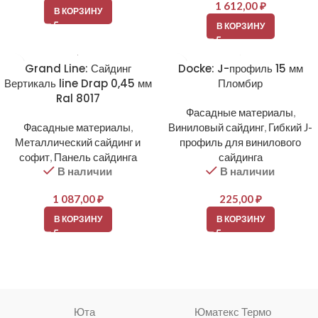
1 612,00
₽
В КОРЗИНУ
В КОРЗИНУ
Grand Line: Сайдинг
Docke: J-профиль 15 мм
Вертикаль line Drap 0,45 мм
Пломбир
Ral 8017
Фасадные материалы
,
Фасадные материалы
,
Виниловый сайдинг
,
Гибкий J-
Металлический сайдинг и
профиль для винилового
софит
,
Панель сайдинга
сайдинга
В наличии
В наличии
1 087,00
₽
225,00
₽
В КОРЗИНУ
В КОРЗИНУ
Юта
Юматекс Термо