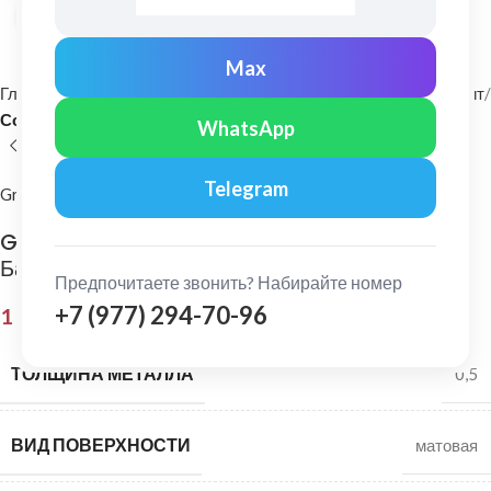
Нажмите, чтобы увеличить
Max
Главная
Фасадные материалы
Металлический сайдинг и софит
Софит
WhatsApp
Telegram
Grand Line
Grand Line: Софит без перфорации Rooftop
Бархат 0,5 мм Ral 7024
Предпочитаете звонить? Набирайте номер
+7 (977) 294-70-96
1 708,00
₽
ТОЛЩИНА МЕТАЛЛА
0,5
ВИД ПОВЕРХНОСТИ
матовая