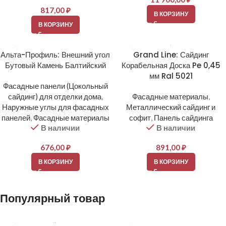
817,00
₽
В КОРЗИНУ
В КОРЗИНУ
Альта-Профиль: Внешний угол
Grand Line: Сайдинг
Бутовый Камень Балтийский
Корабельная Доска Pe 0,45
мм Ral 5021
Фасадные панели (Цокольный
сайдинг) для отделки дома
,
Фасадные материалы
,
Наружные углы для фасадных
Металлический сайдинг и
панелей
,
Фасадные материалы
софит
,
Панель сайдинга
В наличии
В наличии
676,00
₽
891,00
₽
В КОРЗИНУ
В КОРЗИНУ
Популярный товар