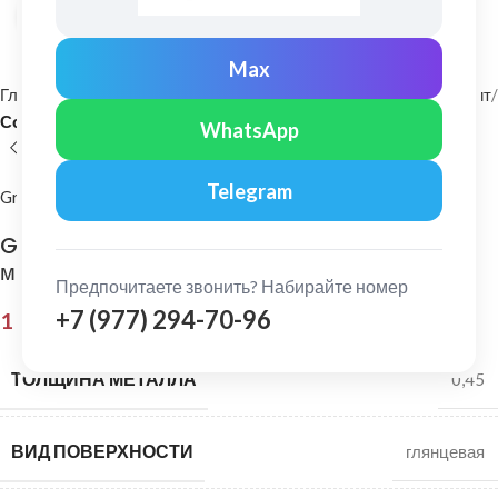
Нажмите, чтобы увеличить
Max
Главная
Фасадные материалы
Металлический сайдинг и софит
Софит
WhatsApp
Telegram
Grand Line
Grand Line: Софит без перфорации Pe 0,45
мм Ral 8017
Предпочитаете звонить? Набирайте номер
+7 (977) 294-70-96
1 034,00
₽
ТОЛЩИНА МЕТАЛЛА
0,45
ВИД ПОВЕРХНОСТИ
глянцевая