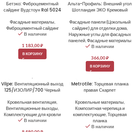
Бетэко: Фиброцементный
Альта-Профиль: Внешний угол
сайдинг Вудстоун Ral 5024
Шотландия ЭКО Кремовый
Фасадные материалы
,
Фасадные панели (Цокольный
Фиброцементный сайдинг
сайдинг) для отделки дома
,
В наличии
Наружные углы для фасадных
панелей
,
Фасадные материалы
1 183,00
₽
В наличии
В КОРЗИНУ
366,00
₽
В КОРЗИНУ
Vilpe: Вентиляционный выход
Metrotile: Торцевая планка
125/ИЗОЛИР/700 Черный
правая Скарлет
Кровельная вентиляция
,
Кровельные материалы
,
Вентиляционные выходы
,
Композитная черепица и
Комплектующие для кровли
комплектующие
,
Торцевая
В наличии
планка
В наличии
8 490,00
₽