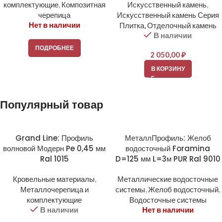
комплектующие
,
Композитная
Искусственный камень
,
черепица
Искусственный камень Серия
Нет в наличии
Плитка, Отделочный камень
В наличии
ПОДРОБНЕЕ
2 050,00
₽
В КОРЗИНУ
Популярный товар
Grand Line: Профиль
МеталлПрофиль: Желоб
волновой Модерн Pe 0,45 мм
водосточный Foramina
Ral 1015
D=125 мм L=3м PUR Ral 9010
Кровельные материалы
,
Металлические водосточные
Металлочерепица и
системы
,
Желоб водосточный
,
комплектующие
Водосточные системы
В наличии
Нет в наличии