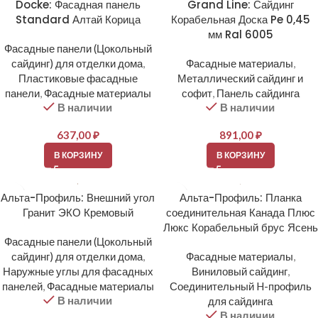
Docke: Фасадная панель
Grand Line: Сайдинг
Standard Алтай Корица
Корабельная Доска Pe 0,45
мм Ral 6005
Фасадные панели (Цокольный
сайдинг) для отделки дома
,
Фасадные материалы
,
Пластиковые фасадные
Металлический сайдинг и
панели
,
Фасадные материалы
софит
,
Панель сайдинга
В наличии
В наличии
637,00
₽
891,00
₽
В КОРЗИНУ
В КОРЗИНУ
Альта-Профиль: Внешний угол
Альта-Профиль: Планка
Гранит ЭКО Кремовый
соединительная Канада Плюс
Люкс Корабельный брус Ясень
Фасадные панели (Цокольный
сайдинг) для отделки дома
,
Фасадные материалы
,
Наружные углы для фасадных
Виниловый сайдинг
,
панелей
,
Фасадные материалы
Соединительный H-профиль
В наличии
для сайдинга
В наличии