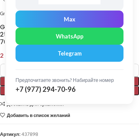
Grand Line
Max
Grand Line: Планка околооконная простая
250х50 Satin Matt 0,5 мм, длина 2м. Ral
WhatsApp
7024
Telegram
2 514,00
₽
Alternative:
Предпочитаете звонить? Набирайте номер
В КОРЗИНУ
+7 (977) 294-70-96
ПОКУПКА В 1 КЛИК
Добавить для сравнения
Добавить в список желаний
Артикул:
437898