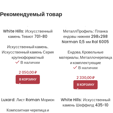
Alternative:
Рекомендуемый товар
White Hills: Искусственный
МеталлПрофиль: Планка
камень Тевиот 701-80
ендовы нижняя 298х298
Norman 0,5 мм Ral 6005
Искусственный камень
,
Искусственный камень Серия
Ендова
,
Кровельные
крупноформатный
материалы
,
Металлочерепица
В наличии
и комплектующие
В наличии
2 050,00
₽
2 330,00
₽
В КОРЗИНУ
В КОРЗИНУ
Luxard: Лист Roman Морион
White Hills: Искусственный
камень Шеффилд 435-10
Композитная черепица и