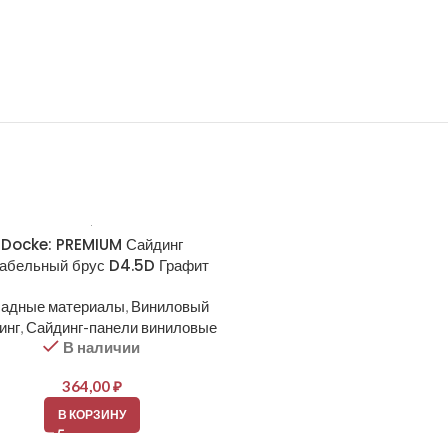
Docke: PREMIUM Сайдинг
Docke: PREMIUM Сайд
абельный брус D4.5D Графит
Корабельный брус D4.5D
адные материалы
,
Виниловый
Фасадные материалы
,
Вин
инг
,
Сайдинг-панели виниловые
сайдинг
,
Сайдинг-панели ви
В наличии
В наличии
364,00
₽
364,00
₽
В КОРЗИНУ
В КОРЗИНУ