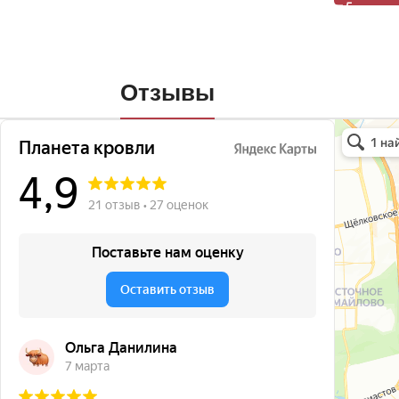
Отзывы
Планета кро
Кровля и кр
Окна в Бала