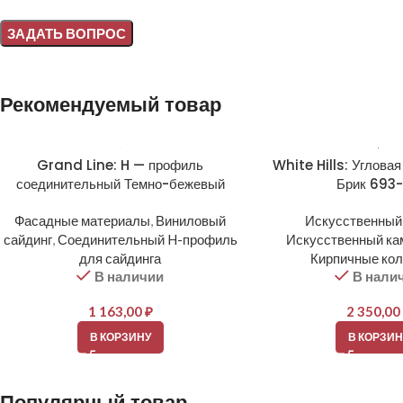
Alternative:
Рекомендуемый товар
Grand Line: H — профиль
White Hills: Угловая
соединительный Темно-бежевый
Брик 693
Фасадные материалы
,
Виниловый
Искусственный
сайдинг
,
Соединительный H-профиль
Искусственный ка
для сайдинга
Кирпичные ко
В наличии
В нали
1 163,00
₽
2 350,00
В КОРЗИНУ
В КОРЗИН
Популярный товар