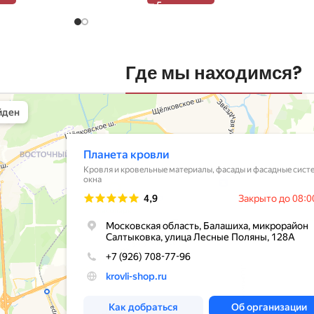
Где мы находимся?
вли
овельные материалы в Балашихе
шихе