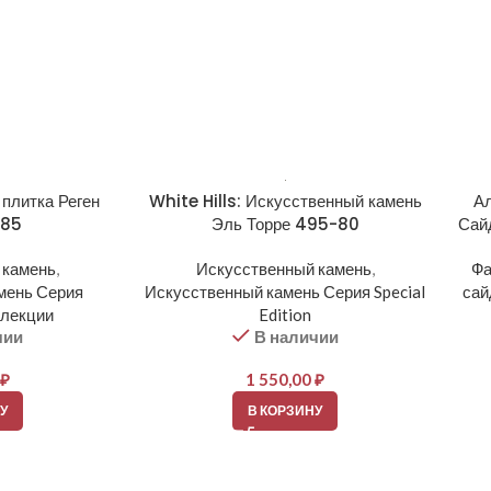
 плитка Реген
White Hills: Искусственный камень
Ал
-85
Эль Торре 495-80
Сай
 камень
,
Искусственный камень
,
Фа
мень Серия
Искусственный камень Серия Special
сай
ллекции
Edition
чии
В наличии
₽
1 550,00
₽
У
В КОРЗИНУ