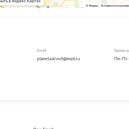
Email
Время р
planeta.krovli@mail.ru
Пн–Пт: