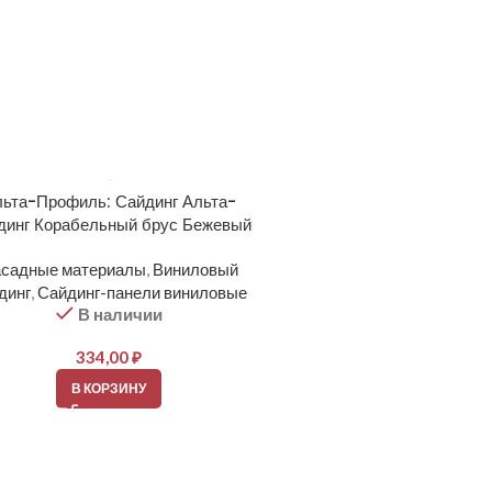
ьта-Профиль: Сайдинг Альта-
динг Корабельный брус Бежевый
садные материалы
,
Виниловый
динг
,
Сайдинг-панели виниловые
В наличии
334,00
₽
В КОРЗИНУ