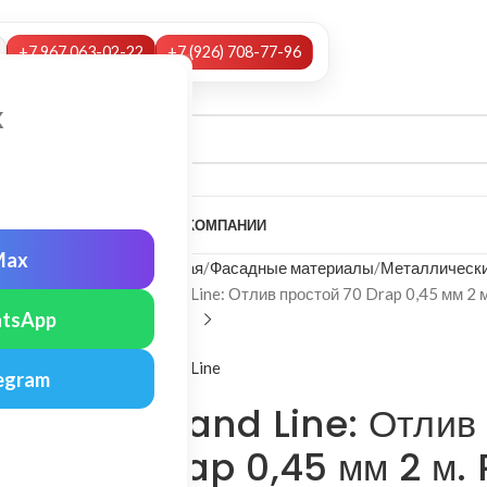
+7 967 063-02-22
+7 (926) 708-77-96
х
А
НАШИ УСЛУГИ
МОНТАЖ
О КОМПАНИИ
Max
Главная
Фасадные материалы
Металлически
Grand Line: Отлив простой 70 Drap 0,45 мм 2 
tsApp
Grand Line
egram
Grand Line: Отлив
Drap 0,45 мм 2 м. 