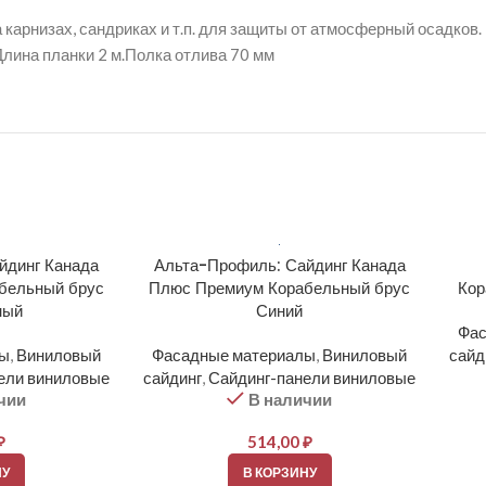
 карнизах, сандриках и т.п. для защиты от атмосферный осадков.
Длина планки 2 м.Полка отлива 70 мм
йдинг Канада
Альта-Профиль: Сайдинг Канада
бельный брус
Плюс Премиум Корабельный брус
Кор
ный
Синий
Фас
лы
,
Виниловый
Фасадные материалы
,
Виниловый
сайд
ели виниловые
сайдинг
,
Сайдинг-панели виниловые
чии
В наличии
₽
514,00
₽
НУ
В КОРЗИНУ