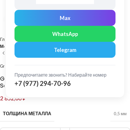
Max
Нажмите, чтобы увеличить
WhatsApp
Главная
Кровельные материалы
Металлочерепица и комплектующие
Telegram
Grand Line
Предпочитаете звонить? Набирайте номер
Grand Line: Конек плоский 150х40х150 мм
+7 (977) 294-70-96
Satin 0,5 мм Ral 9005
2 852,00
₽
ТОЛЩИНА МЕТАЛЛА
0,5 мм