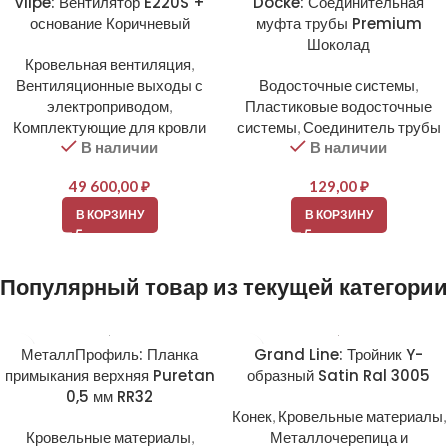
Vilpe: Вентилятор E220S +
Docke: Соединительная
основание Коричневый
муфта трубы Premium
Шоколад
Кровельная вентиляция
,
Вентиляционные выходы с
Водосточные системы
,
электроприводом
,
Пластиковые водосточные
Комплектующие для кровли
системы
,
Соединитель трубы
В наличии
В наличии
49 600,00
₽
129,00
₽
В КОРЗИНУ
В КОРЗИНУ
Популярный товар из текущей категории
МеталлПрофиль: Планка
Grand Line: Тройник Y-
примыкания верхняя Puretan
образный Satin Ral 3005
0,5 мм RR32
Конек
,
Кровельные материалы
,
Кровельные материалы
,
Металлочерепица и