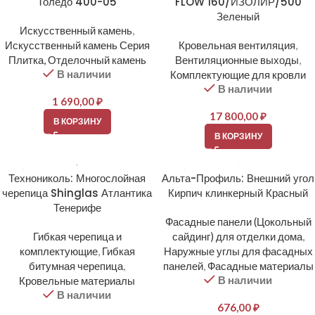
Толедо 400-05
FLOW 160/ИЗОЛИР/500
Зеленый
Искусственный камень
,
Искусственный камень Серия
Кровельная вентиляция
,
Плитка, Отделочный камень
Вентиляционные выходы
,
В наличии
Комплектующие для кровли
В наличии
1 690,00
₽
17 800,00
₽
В КОРЗИНУ
В КОРЗИНУ
Технониколь: Многослойная
Альта-Профиль: Внешний угол
черепица Shinglas Атлантика
Кирпич клинкерный Красный
Тенерифе
Фасадные панели (Цокольный
Гибкая черепица и
сайдинг) для отделки дома
,
комплектующие
,
Гибкая
Наружные углы для фасадных
битумная черепица
,
панелей
,
Фасадные материалы
В наличии
Кровельные материалы
В наличии
676,00
₽