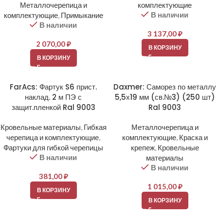
Металлочерепица и
комплектующие
В наличии
комплектующие
,
Примыкание
В наличии
3 137,00
₽
2 070,00
₽
В КОРЗИНУ
В КОРЗИНУ
FarAcs: Фартук S6 прист.
Daxmer: Саморез по металлу
наклад. 2 м ПЭ с
5,5х19 мм (св.№3) (250 шт)
защит.пленкой Ral 9003
Ral 9003
Кровельные материалы
,
Гибкая
Металлочерепица и
черепица и комплектующие
,
комплектующие
,
Краска и
Фартуки для гибкой черепицы
крепеж
,
Кровельные
В наличии
материалы
В наличии
381,00
₽
1 015,00
₽
В КОРЗИНУ
В КОРЗИНУ