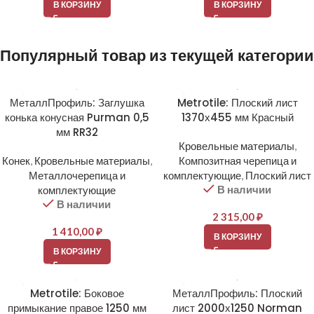
В КОРЗИНУ
В КОРЗИНУ
Популярный товар из текущей категории
МеталлПрофиль: Заглушка
Metrotile: Плоский лист
конька конусная Purman 0,5
1370х455 мм Красный
мм RR32
Кровельные материалы
,
Конек
,
Кровельные материалы
,
Композитная черепица и
Металлочерепица и
комплектующие
,
Плоский лист
В наличии
комплектующие
В наличии
2 315,00
₽
1 410,00
₽
В КОРЗИНУ
В КОРЗИНУ
Metrotile: Боковое
МеталлПрофиль: Плоский
примыкание правое 1250 мм
лист 2000х1250 Norman