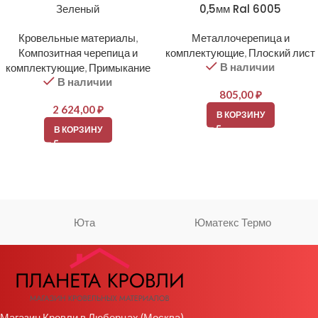
Зеленый
0,5мм Ral 6005
Кровельные материалы
,
Металлочерепица и
Композитная черепица и
комплектующие
,
Плоский лист
В наличии
комплектующие
,
Примыкание
В наличии
805,00
₽
2 624,00
₽
В КОРЗИНУ
В КОРЗИНУ
Юта
Юматекс Термо
Магазин Кровли в Люберцах (Москва)