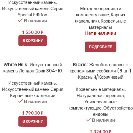
Искусственный камень
,
Искусственный камень Серия
Металлочерепица и
Special Edition
комплектующие
,
Карниз
В наличии
(капельник)
,
Кровельные
материалы
1 550,00
₽
Нет в наличии
В КОРЗИНУ
ПОДРОБНЕЕ
White Hills: Искусственный
Braas: Желобок ендовы с
камень Лондон Брик 304-10
крепежными скобками (6 шт)
Красный/Коричневый
Искусственный камень
,
Искусственный камень Серия
Кровельные материалы
,
Кирпичные коллекции
Натуральная черепица
,
В наличии
Универсальные
комплектующие
,
Обустройство
1 790,00
₽
ендовы
В наличии
В КОРЗИНУ
2 324,00
₽