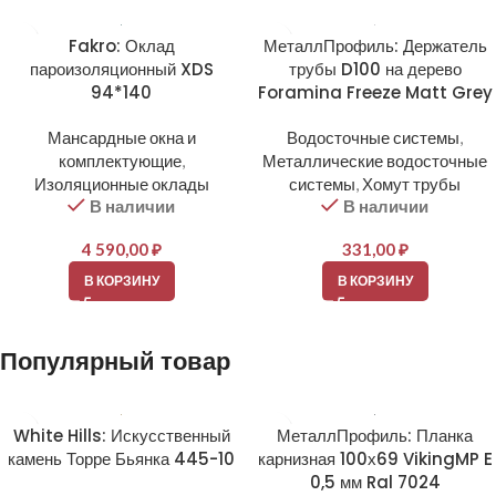
Fakro: Оклад
МеталлПрофиль: Держатель
пароизоляционный XDS
трубы D100 на дерево
94*140
Foramina Freeze Matt Grey
Мансардные окна и
Водосточные системы
,
комплектующие
,
Металлические водосточные
Изоляционные оклады
системы
,
Хомут трубы
В наличии
В наличии
4 590,00
₽
331,00
₽
В КОРЗИНУ
В КОРЗИНУ
Популярный товар
White Hills: Искусственный
МеталлПрофиль: Планка
камень Торре Бьянка 445-10
карнизная 100х69 VikingMP E
0,5 мм Ral 7024