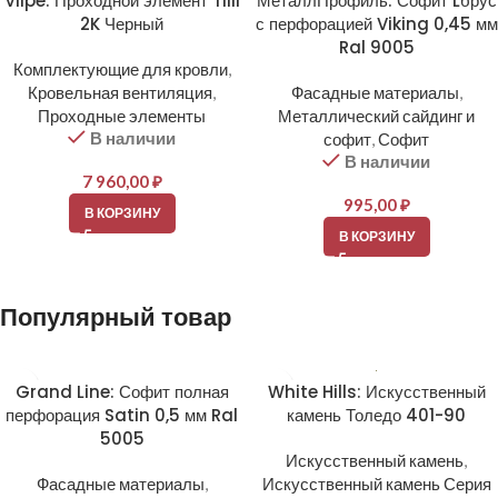
Vilpe: Проходной элемент Tiili
МеталлПрофиль: Софит Lбрус
2K Черный
с перфорацией Viking 0,45 мм
Ral 9005
Комплектующие для кровли
,
Кровельная вентиляция
,
Фасадные материалы
,
Проходные элементы
Металлический сайдинг и
В наличии
софит
,
Софит
В наличии
7 960,00
₽
995,00
₽
В КОРЗИНУ
В КОРЗИНУ
Популярный товар
Grand Line: Софит полная
White Hills: Искусственный
перфорация Satin 0,5 мм Ral
камень Толедо 401-90
5005
Искусственный камень
,
Фасадные материалы
,
Искусственный камень Серия