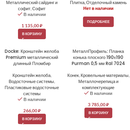
Металлический сайдинг и
Плитка, Отделочный камень
Нет в наличии
софит
,
Софит
В наличии
ПОДРОБНЕЕ
1 135,00
₽
В КОРЗИНУ
Docke: Кронштейн желоба
МеталлПрофиль: Планка
Premium металлический
конька плоского 190х190
длинный Пломбир
Purman 0,5 мм Ral 7024
Кронштейн желоба
,
Конек
,
Кровельные материалы
,
Водосточные системы
,
Металлочерепица и
Пластиковые водосточные
комплектующие
В наличии
системы
В наличии
3 785,00
₽
266,00
₽
В КОРЗИНУ
В КОРЗИНУ