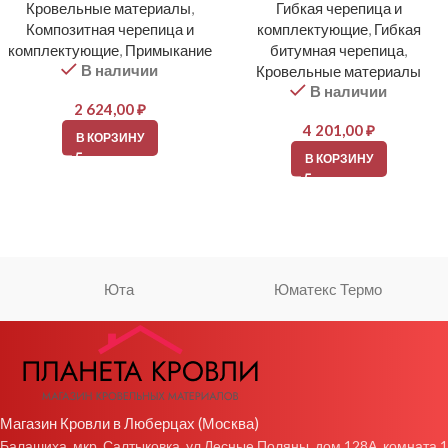
Кровельные материалы
,
Гибкая черепица и
Композитная черепица и
комплектующие
,
Гибкая
комплектующие
,
Примыкание
битумная черепица
,
В наличии
Кровельные материалы
В наличии
2 624,00
₽
4 201,00
₽
В КОРЗИНУ
В КОРЗИНУ
Юта
Юматекс Термо
Магазин Кровли в Люберцах (Москва)
Балашиха, мкр. Салтыковка, ул Лесные Поляны, дом 128А, комната 1