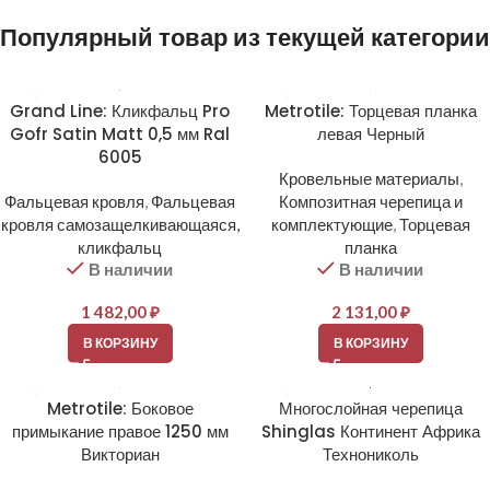
Популярный товар из текущей категории
Grand Line: Кликфальц Pro
Metrotile: Торцевая планка
Gofr Satin Matt 0,5 мм Ral
левая Черный
6005
Кровельные материалы
,
Фальцевая кровля
,
Фальцевая
Композитная черепица и
кровля самозащелкивающаяся,
комплектующие
,
Торцевая
кликфальц
планка
В наличии
В наличии
1 482,00
₽
2 131,00
₽
В КОРЗИНУ
В КОРЗИНУ
Metrotile: Боковое
Многослойная черепица
примыкание правое 1250 мм
Shinglas Континент Африка
Викториан
Технониколь