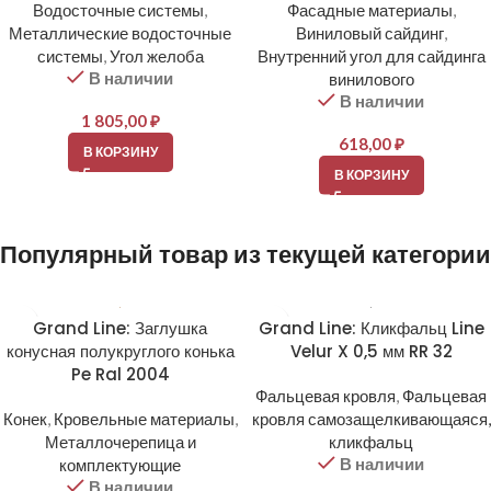
Водосточные системы
,
Фасадные материалы
,
Металлические водосточные
Виниловый сайдинг
,
системы
,
Угол желоба
Внутренний угол для сайдинга
В наличии
винилового
В наличии
1 805,00
₽
618,00
₽
В КОРЗИНУ
В КОРЗИНУ
Популярный товар из текущей категории
Grand Line: Заглушка
Grand Line: Кликфальц Line
конусная полукруглого конька
Velur X 0,5 мм RR 32
Pe Ral 2004
Фальцевая кровля
,
Фальцевая
Конек
,
Кровельные материалы
,
кровля самозащелкивающаяся,
Металлочерепица и
кликфальц
В наличии
комплектующие
В наличии