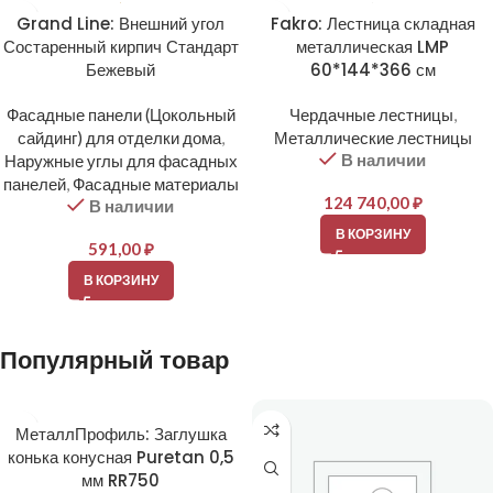
Grand Line: Внешний угол
Fakro: Лестница складная
Состаренный кирпич Стандарт
металлическая LMP
Бежевый
60*144*366 см
Фасадные панели (Цокольный
Чердачные лестницы
,
сайдинг) для отделки дома
,
Металлические лестницы
В наличии
Наружные углы для фасадных
панелей
,
Фасадные материалы
124 740,00
₽
В наличии
В КОРЗИНУ
591,00
₽
В КОРЗИНУ
Популярный товар
МеталлПрофиль: Заглушка
конька конусная Puretan 0,5
мм RR750