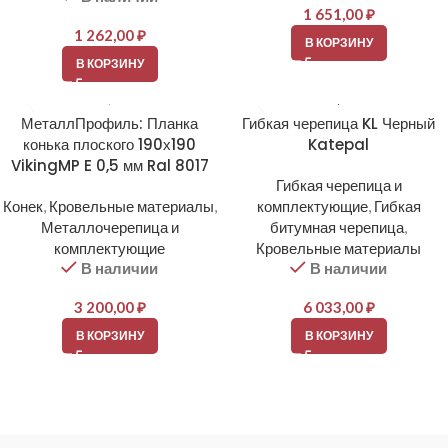
1 651,00
₽
1 262,00
₽
В КОРЗИНУ
В КОРЗИНУ
МеталлПрофиль: Планка
Гибкая черепица KL Черный
конька плоского 190х190
Katepal
VikingMP E 0,5 мм Ral 8017
Гибкая черепица и
Конек
,
Кровельные материалы
,
комплектующие
,
Гибкая
Металлочерепица и
битумная черепица
,
комплектующие
Кровельные материалы
В наличии
В наличии
3 200,00
₽
6 033,00
₽
В КОРЗИНУ
В КОРЗИНУ