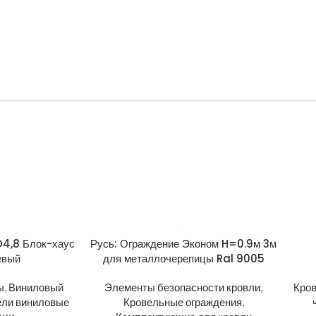
D4,8 Блок-хаус
Русь: Ограждение Эконом H=0.9м 3м
евый
для металлочерепицы Ral 9005
ы
,
Виниловый
Элементы безопасности кровли
,
Кро
ели виниловые
Кровельные ограждения
,