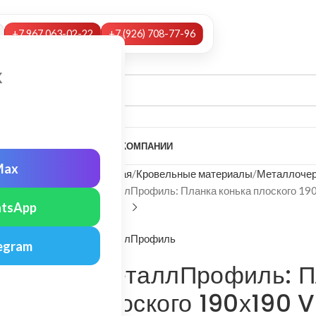
+7 967 063-02-22
+7 (926) 708-77-96
х
А
НАШИ УСЛУГИ
МОНТАЖ
О КОМПАНИИ
Max
Главная
Кровельные материалы
Металлочер
МеталлПрофиль: Планка конька плоского 190
tsApp
МеталлПрофиль
egram
МеталлПрофиль: П
плоского 190х190 V