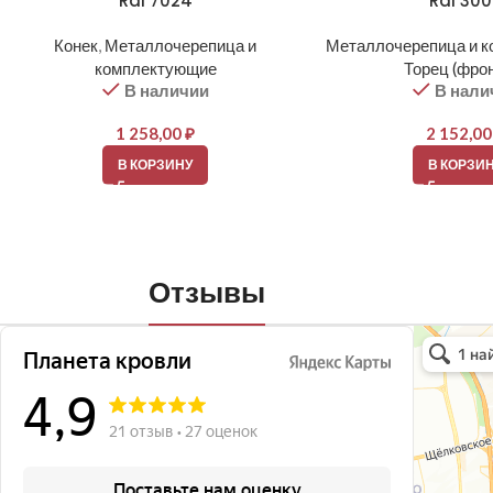
Ral 7024
Ral 30
Конек
,
Металлочерепица и
Металлочерепица и 
комплектующие
Торец (фро
В наличии
В нали
1 258,00
₽
2 152,0
В КОРЗИНУ
В КОРЗИ
Отзывы
Планета кро
Кровля и кр
Окна в Бала