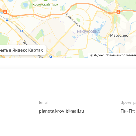
Email
Время р
planeta.krovli@mail.ru
Пн–Пт: