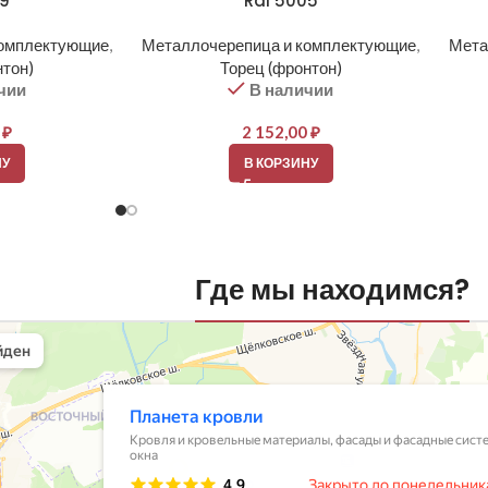
09
Ral 5005
комплектующие
,
Металлочерепица и комплектующие
,
Мета
нтон)
Торец (фронтон)
чии
В наличии
0
₽
2 152,00
₽
НУ
В КОРЗИНУ
Где мы находимся?
вли
овельные материалы в Балашихе
шихе