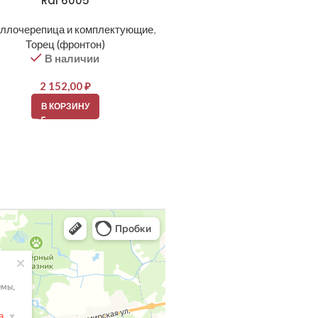
Ral 6005
Ral 7016
ллочерепица и комплектующие
,
Металлочерепица и компле
Торец (фронтон)
Торец (фронтон)
В наличии
В наличии
2 152,00
₽
2 152,00
₽
В КОРЗИНУ
В КОРЗИНУ