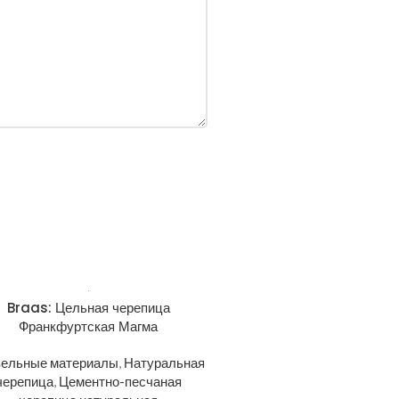
Braas: Цельная черепица
Франкфуртская Магма
вельные материалы
,
Натуральная
черепица
,
Цементно-песчаная