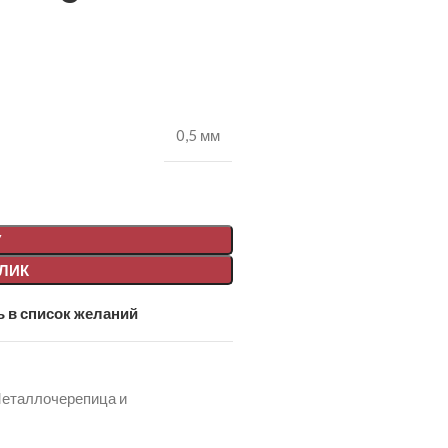
0,5 мм
У
КЛИК
 в список желаний
еталлочерепица и