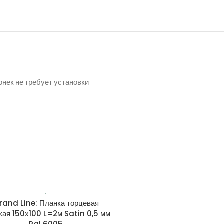
нек не требует установки
rand Line: Планка торцевая
Grand Line: Планка тор
кая 150х100 L=2м Satin 0,5 мм
широкая 150х100 L=2м Sati