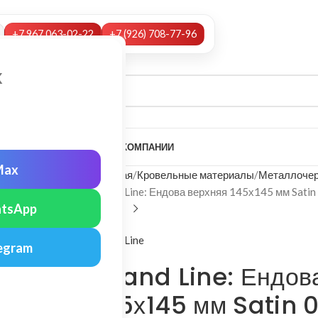
+7 967 063-02-22
+7 (926) 708-77-96
х
А
НАШИ УСЛУГИ
МОНТАЖ
О КОМПАНИИ
Max
Главная
Кровельные материалы
Металлочер
Grand Line: Ендова верхняя 145х145 мм Satin
tsApp
Grand Line
egram
Grand Line: Ендов
145х145 мм Satin 