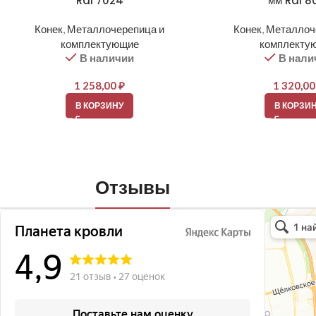
Ral 7024
мм Ral 8
Конек
,
Металлочерепица и
Конек
,
Металлоч
комплектующие
комплекту
В наличии
В нали
1 258,00
₽
1 320,0
В КОРЗИНУ
В КОРЗИ
Отзывы
Планета кро
Кровля и кр
Окна в Бала