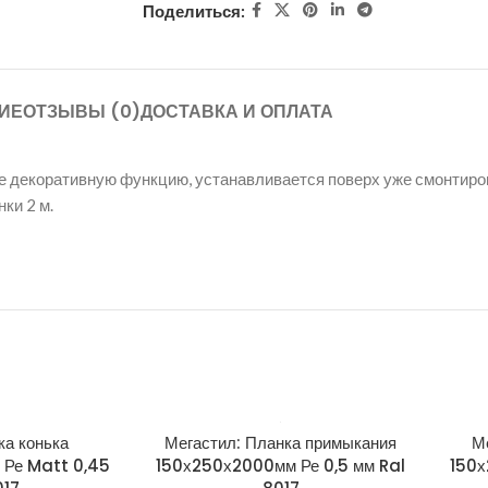
Поделиться:
ИЕ
ОТЗЫВЫ (0)
ДОСТАВКА И ОПЛАТА
ле декоративную функцию, устанавливается поверх уже смонтир
ки 2 м.
ка конька
Мегастил: Планка примыкания
М
м Ре Matt 0,45
150х250х2000мм Ре 0,5 мм Ral
150х