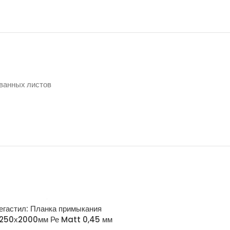
ованных листов
егастил: Планка примыкания
Grand Line: Планка тор
250х2000мм Ре Matt 0,45 мм
широкая 150х100 L=2м Ro