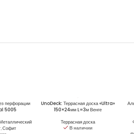
ез перфорации
UnoDeck: Террасная доска «Ultra»
Ал
Ral 5005
150×24мм L=3м Венге
Металлический
Террасная доска
В наличии
т
,
Софит