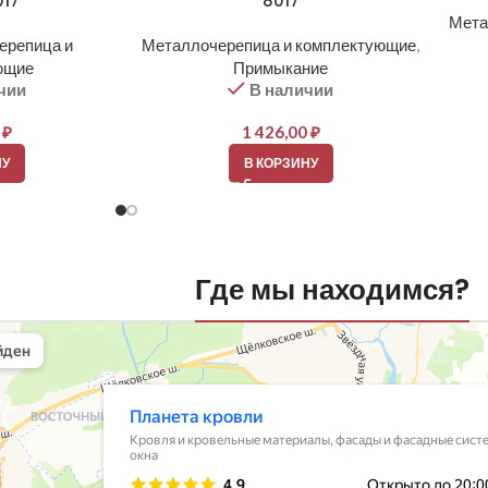
017
8017
Мета
ерепица и
Металлочерепица и комплектующие
,
ющие
Примыкание
чии
В наличии
0
₽
1 426,00
₽
НУ
В КОРЗИНУ
Где мы находимся?
вли
овельные материалы в Балашихе
шихе