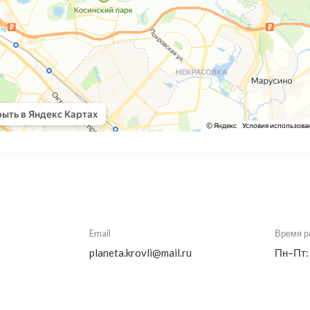
Email
Время р
planeta.krovli@mail.ru
Пн–Пт: