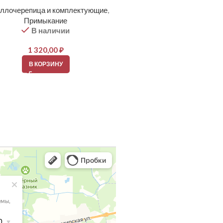
Бархат 0,5 мм
ллочерепица и комплектующие
,
Примыкание
Металлочерепица и компле
В наличии
Торец (фронтон)
В наличии
1 320,00
₽
2 807,00
₽
В КОРЗИНУ
В КОРЗИНУ