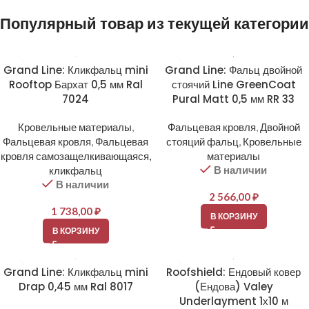
Популярный товар из текущей категории
Grand Line: Кликфальц mini
Grand Line: Фальц двойной
Rooftop Бархат 0,5 мм Ral
стоячий Line GreenCoat
7024
Pural Matt 0,5 мм RR 33
Кровельные материалы
,
Фальцевая кровля
,
Двойной
Фальцевая кровля
,
Фальцевая
стояций фальц
,
Кровельные
кровля самозащелкивающаяся,
материалы
В наличии
кликфальц
В наличии
2 566,00
₽
1 738,00
₽
В КОРЗИНУ
В КОРЗИНУ
Grand Line: Кликфальц mini
Roofshield: Ендовый ковер
Drap 0,45 мм Ral 8017
(Ендова) Valey
Underlayment 1х10 м