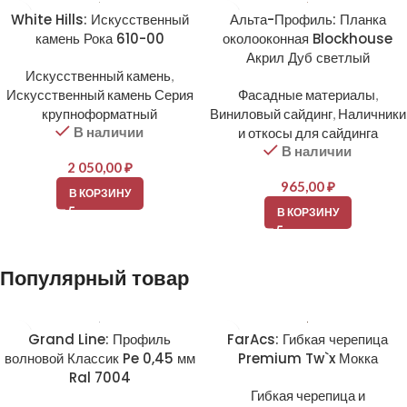
White Hills: Искусственный
Альта-Профиль: Планка
камень Рока 610-00
околооконная Blockhouse
Акрил Дуб светлый
Искусственный камень
,
Искусственный камень Серия
Фасадные материалы
,
крупноформатный
Виниловый сайдинг
,
Наличники
В наличии
и откосы для сайдинга
В наличии
2 050,00
₽
965,00
₽
В КОРЗИНУ
В КОРЗИНУ
Популярный товар
Grand Line: Профиль
FarAcs: Гибкая черепица
волновой Классик Pe 0,45 мм
Premium Tw`x Мокка
Ral 7004
Гибкая черепица и