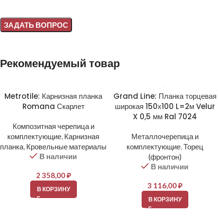
Alternative:
Рекомендуемый товар
Metrotile: Карнизная планка
Grand Line: Планка торцевая
Romana Скарлет
широкая 150х100 L=2м Velur
X 0,5 мм Ral 7024
Композитная черепица и
комплектующие
,
Карнизная
Металлочерепица и
планка
,
Кровельные материалы
комплектующие
,
Торец
В наличии
(фронтон)
В наличии
2 358,00
₽
3 116,00
₽
В КОРЗИНУ
В КОРЗИНУ