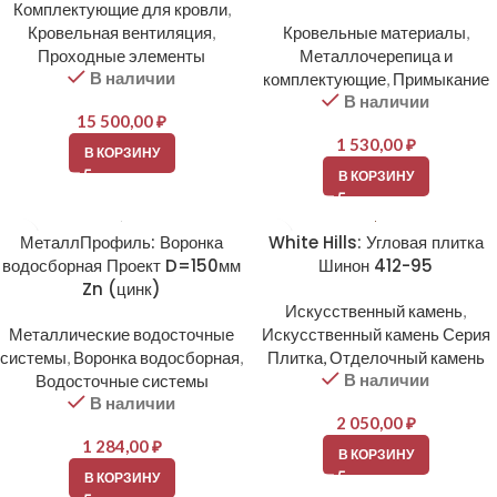
Комплектующие для кровли
,
Кровельная вентиляция
,
Кровельные материалы
,
Проходные элементы
Металлочерепица и
В наличии
комплектующие
,
Примыкание
В наличии
15 500,00
₽
1 530,00
₽
В КОРЗИНУ
В КОРЗИНУ
МеталлПрофиль: Воронка
White Hills: Угловая плитка
водосборная Проект D=150мм
Шинон 412-95
Zn (цинк)
Искусственный камень
,
Металлические водосточные
Искусственный камень Серия
системы
,
Воронка водосборная
,
Плитка, Отделочный камень
В наличии
Водосточные системы
В наличии
2 050,00
₽
1 284,00
₽
В КОРЗИНУ
В КОРЗИНУ