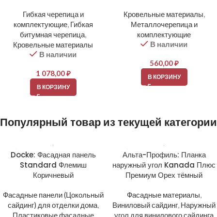
Гибкая черепица и
Кровельные материалы
,
комплектующие
,
Гибкая
Металлочерепица и
битумная черепица
,
комплектующие
В наличии
Кровельные материалы
В наличии
560,00
₽
1 078,00
₽
В КОРЗИНУ
В КОРЗИНУ
Популярный товар из текущей категории
Docke: Фасадная панель
Альта-Профиль: Планка
Standard Флемиш
наружный угол Kanada Плюс
Коричневый
Премиум Орех тёмный
Фасадные панели (Цокольный
Фасадные материалы
,
сайдинг) для отделки дома
,
Виниловый сайдинг
,
Наружный
Пластиковые фасадные
угол для винилового сайдинга