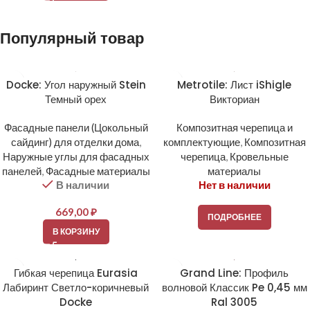
Популярный товар
Docke: Угол наружный Stein
Metrotile: Лист iShigle
Темный орех
Викториан
Фасадные панели (Цокольный
Композитная черепица и
сайдинг) для отделки дома
,
комплектующие
,
Композитная
Наружные углы для фасадных
черепица
,
Кровельные
панелей
,
Фасадные материалы
материалы
В наличии
Нет в наличии
669,00
₽
ПОДРОБНЕЕ
В КОРЗИНУ
Гибкая черепица Eurasia
Grand Line: Профиль
Лабиринт Светло-коричневый
волновой Классик Pe 0,45 мм
Docke
Ral 3005