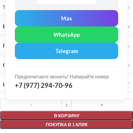
ТОЛЩИНА МЕТАЛЛА
0,45
Max
ВИД ПОВЕРХНОСТИ
глянцевая
WhatsApp
ПОЛЕЗНАЯ ШИРИНА ПАНЕЛИ, ММ
326
Telegram
СОСТАВ ПОКРЫТИЯ
полиэстер
Предпочитаете звонить? Набирайте номер
ШИРИНА ПАНЕЛИ, ММ
+7 (977) 294-70-96
357
Alternative:
В КОРЗИНУ
ПОКУПКА В 1 КЛИК