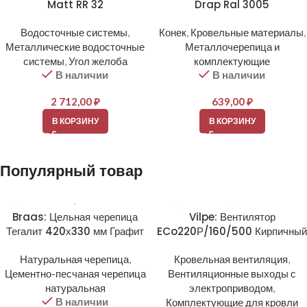
Matt RR 32
Drap Ral 3005
Водосточные системы
,
Конек
,
Кровельные материалы
,
Металлические водосточные
Металлочерепица и
системы
,
Угол желоба
комплектующие
В наличии
В наличии
2 712,00
₽
639,00
₽
В КОРЗИНУ
В КОРЗИНУ
Популярный товар
Braas: Цельная черепица
Vilpe: Вентилятор
Тегалит 420х330 мм Графит
ECo220Р/160/500 Кирпичный
Натуральная черепица
,
Кровельная вентиляция
,
Цементно-песчаная черепица
Вентиляционные выходы с
натуральная
электроприводом
,
В наличии
Комплектующие для кровли