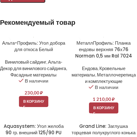
Alternative:
Рекомендуемый товар
Альта-Профиль: Угол добора
МеталлПрофиль: Планка
для откоса Белый
ендовы верхняя 76х76
Norman 0,5 мм Ral 7024
Виниловый сайдинг
,
Альта-
Декор для винилового сайдинга
,
Ендова
,
Кровельные
Фасадные материалы
материалы
,
Металлочерепица
В наличии
и комплектующие
В наличии
230,00
₽
1 210,00
₽
В КОРЗИНУ
В КОРЗИНУ
Aquasystem: Угол желоба
Grand Line: Заглушка
90 гр. внешний 125/90 PU
торцевая полукруглого конька