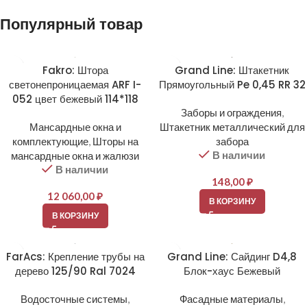
Популярный товар
Fakro: Штора
Grand Line: Штакетник
светонепроницаемая ARF I-
Прямоугольный Pe 0,45 RR 32
052 цвет бежевый 114*118
Заборы и ограждения
,
Мансардные окна и
Штакетник металлический для
комплектующие
,
Шторы на
забора
В наличии
мансардные окна и жалюзи
В наличии
148,00
₽
12 060,00
₽
В КОРЗИНУ
В КОРЗИНУ
FarAcs: Крепление трубы на
Grand Line: Сайдинг D4,8
дерево 125/90 Ral 7024
Блок-хаус Бежевый
Водосточные системы
,
Фасадные материалы
,