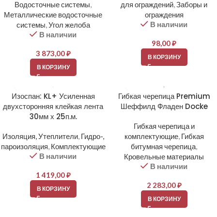
Водосточные системы
,
для ограждений
,
Заборы и
Металлические водосточные
ограждения
В наличии
системы
,
Угол желоба
В наличии
98,00
₽
3 873,00
₽
В КОРЗИНУ
В КОРЗИНУ
Изоспан: KL+ Усиленная
Гибкая черепица Premium
двухсторонняя клейкая лента
Шеффилд Фладен Docke
30мм х 25п.м.
Гибкая черепица и
Изоляция, Утеплители
,
Гидро-,
комплектующие
,
Гибкая
пароизоляция
,
Комплектующие
битумная черепица
,
В наличии
Кровельные материалы
В наличии
1 419,00
₽
2 283,00
₽
В КОРЗИНУ
В КОРЗИНУ