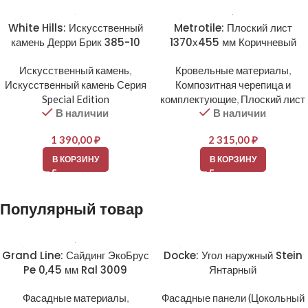
White Hills: Искусственный
Metrotile: Плоский лист
камень Дерри Брик 385-10
1370х455 мм Коричневый
Искусственный камень
,
Кровельные материалы
,
Искусственный камень Серия
Композитная черепица и
Special Edition
комплектующие
,
Плоский лист
В наличии
В наличии
1 390,00
₽
2 315,00
₽
В КОРЗИНУ
В КОРЗИНУ
Популярный товар
Grand Line: Сайдинг ЭкоБрус
Docke: Угол наружный Stein
Pe 0,45 мм Ral 3009
Янтарный
Фасадные материалы
,
Фасадные панели (Цокольный