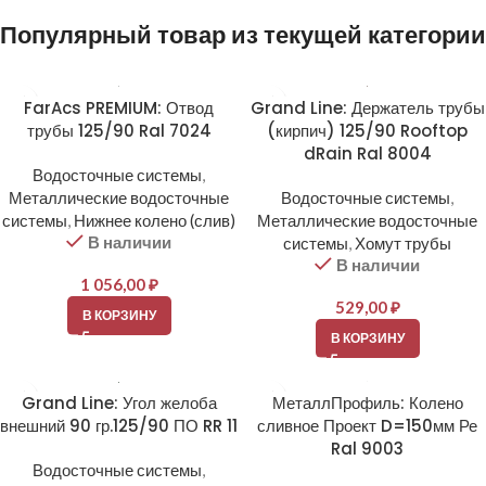
Популярный товар из текущей категории
FarAcs PREMIUM: Отвод
Grand Line: Держатель трубы
трубы 125/90 Ral 7024
(кирпич) 125/90 Rooftop
dRain Ral 8004
Водосточные системы
,
Металлические водосточные
Водосточные системы
,
системы
,
Нижнее колено (слив)
Металлические водосточные
В наличии
системы
,
Хомут трубы
В наличии
1 056,00
₽
529,00
₽
В КОРЗИНУ
В КОРЗИНУ
Grand Line: Угол желоба
МеталлПрофиль: Колено
внешний 90 гр.125/90 ПО RR 11
сливное Проект D=150мм Ре
Ral 9003
Водосточные системы
,