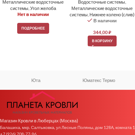
Металлические водосточные
Водосточные системы
,
системы
,
Угол желоба
Металлические водосточные
Нет в наличии
системы
,
Нижнее колено (слив)
В наличии
ПОДРОБНЕЕ
344,00
₽
В КОРЗИНУ
Юта
Юматекс Термо
Магазин Кровли в Люберцах (Москва)
Балашиха, мкр. Салтыковка, ул Лесные Поляны, дом 128А, комната 1
+7 (926) 708-77-96