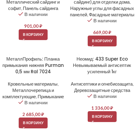
Металлический сайдинг и
сайдинг) для отделки дома
,
софит
,
Панель сайдинга
Наружные углы для фасадных
В наличии
панелей
,
Фасадные материалы
В наличии
901,00
₽
669,00
₽
В КОРЗИНУ
В КОРЗИНУ
МеталлПрофиль: Планка
Неомид: 433 Super Eco
примыкания нижняя Purman
Невымываемый антисептик
0,5 мм Ral 7024
усиленный 1кг
Кровельные материалы
,
Антисептики и огнебиозащита
,
Металлочерепица и
Деревозащитные средства
В наличии
комплектующие
,
Примыкание
В наличии
1 336,00
₽
2 685,00
₽
В КОРЗИНУ
В КОРЗИНУ