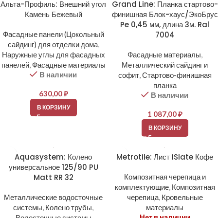
Альта-Профиль: Внешний угол
Grand Line: Планка стартово-
Камень Бежевый
финишная Блок-хаус/ЭкоБрус
Pe 0,45 мм, длина 3м. Ral
Фасадные панели (Цокольный
7004
сайдинг) для отделки дома
,
Наружные углы для фасадных
Фасадные материалы
,
панелей
,
Фасадные материалы
Металлический сайдинг и
В наличии
софит
,
Стартово-финишная
планка
630,00
₽
В наличии
В КОРЗИНУ
1 087,00
₽
В КОРЗИНУ
Aquasystem: Колено
Metrotile: Лист iSlate Кофе
универсальное 125/90 PU
Matt RR 32
Композитная черепица и
комплектующие
,
Композитная
Металлические водосточные
черепица
,
Кровельные
системы
,
Колено трубы
,
материалы
Нет в наличии
Водосточные системы