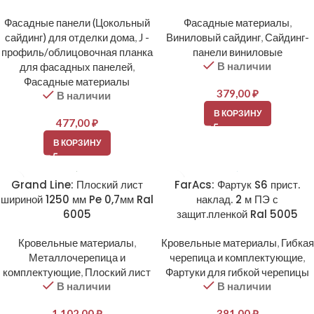
Фасадные панели (Цокольный
Фасадные материалы
,
сайдинг) для отделки дома
,
J -
Виниловый сайдинг
,
Сайдинг-
профиль/облицовочная планка
панели виниловые
В наличии
для фасадных панелей
,
Фасадные материалы
379,00
₽
В наличии
В КОРЗИНУ
477,00
₽
В КОРЗИНУ
Grand Line: Плоский лист
FarAcs: Фартук S6 прист.
шириной 1250 мм Pe 0,7мм Ral
наклад. 2 м ПЭ с
6005
защит.пленкой Ral 5005
Кровельные материалы
,
Кровельные материалы
,
Гибкая
Металлочерепица и
черепица и комплектующие
,
комплектующие
,
Плоский лист
Фартуки для гибкой черепицы
В наличии
В наличии
1 102,00
₽
381,00
₽