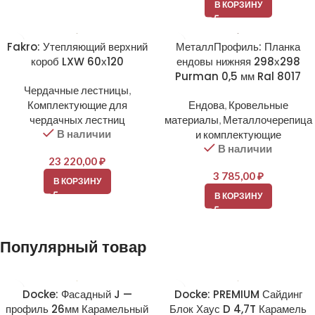
В КОРЗИНУ
Fakro: Утепляющий верхний
МеталлПрофиль: Планка
короб LXW 60х120
ендовы нижняя 298х298
Purman 0,5 мм Ral 8017
Чердачные лестницы
,
Комплектующие для
Ендова
,
Кровельные
чердачных лестниц
материалы
,
Металлочерепица
В наличии
и комплектующие
В наличии
23 220,00
₽
3 785,00
₽
В КОРЗИНУ
В КОРЗИНУ
Популярный товар
Docke: Фасадный J —
Docke: PREMIUM Сайдинг
профиль 26мм Карамельный
Блок Хаус D 4,7T Карамель