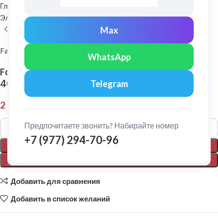
Главная
Комплектующие для кровли
Элементы безопасности кровли
Снегозадержатели
Max
FarAcs
WhatsApp
FarAcs: Снегозадержатель плоско-овальный
40х20 1 м Ral 6005
Telegram
2 030,00
₽
Alternative:
Предпочитаете звонить? Набирайте номер
+7 (977) 294-70-96
В КОРЗИНУ
ПОКУПКА В 1 КЛИК
Добавить для сравнения
Добавить в список желаний