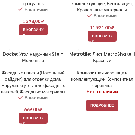
тротуаров
комплектующие
,
Вентиляция
,
В наличии
Кровельные материалы
В наличии
1 398,00
₽
11 921,00
₽
В КОРЗИНУ
В КОРЗИНУ
Docke: Угол наружный Stein
Metrotile: Лист MetroShake II
Молочный
Красный
Фасадные панели (Цокольный
Композитная черепица и
сайдинг) для отделки дома
,
комплектующие
,
Композитная
Наружные углы для фасадных
черепица
Нет в наличии
панелей
,
Фасадные материалы
В наличии
ПОДРОБНЕЕ
669,00
₽
В КОРЗИНУ