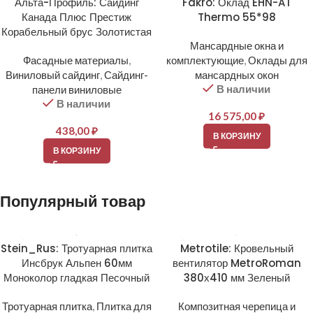
Альта-Профиль: Сайдинг
Fakro: Оклад EHN-AT
Канада Плюс Престиж
Thermo 55*98
Корабельный брус Золотистая
Мансардные окна и
Фасадные материалы
,
комплектующие
,
Оклады для
Виниловый сайдинг
,
Сайдинг-
мансардных окон
В наличии
панели виниловые
В наличии
16 575,00
₽
438,00
₽
В КОРЗИНУ
В КОРЗИНУ
Популярный товар
Stein_Rus: Тротуарная плитка
Metrotile: Кровельный
Инсбрук Альпен 60мм
вентилятор MetroRoman
Моноколор гладкая Песочный
380х410 мм Зеленый
Тротуарная плитка
,
Плитка для
Композитная черепица и