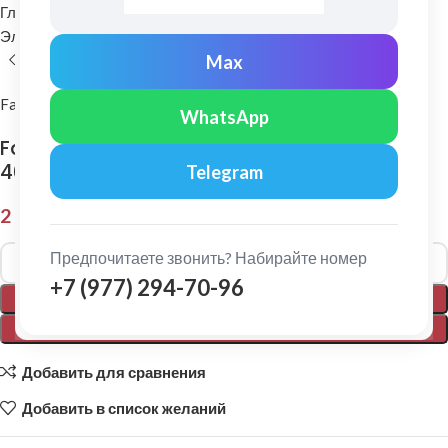
Главная
Комплектующие для кровли
Элементы безопасности кровли
Снегозадержатели
Max
FarAcs
WhatsApp
FarAcs: Снегозадержатель плоско-овальный
40х20 1 м Ral 8004
Telegram
2 030,00
₽
Alternative:
Предпочитаете звонить? Набирайте номер
+7 (977) 294-70-96
В КОРЗИНУ
ПОКУПКА В 1 КЛИК
Добавить для сравнения
Добавить в список желаний