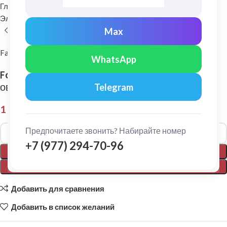
Главная
Комплектующие для кровли
Элементы безопасности кровли
Снегозадержатели
Max
FarAcs PREMIUM
WhatsApp
FarAcs PREMIUM: Снегозадержатель плоско-
овальный 45х25 1м Ral 6005
Telegram
1 995,00
₽
Alternative:
Предпочитаете звонить? Набирайте номер
+7 (977) 294-70-96
В КОРЗИНУ
ПОКУПКА В 1 КЛИК
Добавить для сравнения
Добавить в список желаний