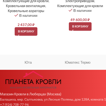
Комплектующие для кровли
,
электроприводом
,
Кровельная вентиляция
,
Комплектующие для кровли
В наличии
Кровельные аэраторы
В наличии
49 600,00
₽
2 437,00
₽
В КОРЗИНУ
В КОРЗИНУ
Юта
Юматекс Термо
Магазин Кровли в Люберцах (Москва)
Балашиха, мкр. Салтыковка, ул Лесные Поляны, дом 128А, комната 1
+7 (926) 708-77-96