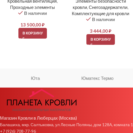
Кровельная вентиляция
,
Элементы безопасности
Проходные элементы
кровли
,
Снегозадержатели
,
В наличии
Комплектующие для кровли
В наличии
13 500,00
₽
3 444,00
₽
В КОРЗИНУ
В КОРЗИНУ
Юта
Юматекс Термо
Магазин Кровли в Люберцах (Москва)
Балашиха, мкр. Салтыковка, ул Лесные Поляны, дом 128А, комната 1
+7 (926) 708-77-96