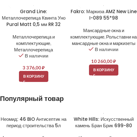
Grand Line:
Fakro: Маркиза AMZ New Line
Металлочерепица Квинта Уно
I-089 55*98
Pural Matt 0,5 мм RR 32
Мансардные окна и
Металлочерепица и
комплектующие
,
Рольставни на
комплектующие
,
мансардные окна и маркизеты
В наличии
Металлочерепица
В наличии
10 260,00
₽
3 376,00
₽
В КОРЗИНУ
В КОРЗИНУ
Популярный товар
Неомид: 46 BiO Антисептик на
White Hills: Искусственный
период строительства 5л
камень Бран Брик 699-80