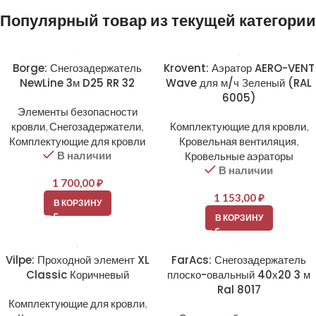
Популярный товар из текущей категории
Borge: Снегозадержатель
Krovent: Аэратор AERO-VENT
NewLine 3м D25 RR 32
Wave для м/ч Зеленый (RAL
6005)
Элементы безопасности
кровли
,
Снегозадержатели
,
Комплектующие для кровли
,
Комплектующие для кровли
Кровельная вентиляция
,
В наличии
Кровельные аэраторы
В наличии
1 700,00
₽
1 153,00
₽
В КОРЗИНУ
В КОРЗИНУ
Vilpe: Проходной элемент XL
FarAcs: Снегозадержатель
Classic Коричневый
плоско-овальный 40х20 3 м
Ral 8017
Комплектующие для кровли
,