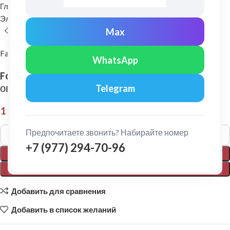
Главная
Комплектующие для кровли
Элементы безопасности кровли
Снегозадержатели
Max
FarAcs PREMIUM
WhatsApp
FarAcs PREMIUM: Снегозадержатель плоско-
овальный 45х25 1м RR 32
Telegram
1 995,00
₽
Alternative:
Предпочитаете звонить? Набирайте номер
+7 (977) 294-70-96
В КОРЗИНУ
ПОКУПКА В 1 КЛИК
Добавить для сравнения
Добавить в список желаний