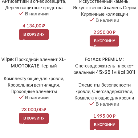
Антисептики и огнебиозащита
,
Искусственный камень
,
Деревозащитные средства
Искусственный камень Серия
В наличии
Кирпичные коллекции
В наличии
4 134,00
₽
2 350,00
₽
В КОРЗИНУ
В КОРЗИНУ
Vilpe: Проходной элемент XL-
FarAcs PREMIUM:
MUOTOKATE Черный
Снегозадержатель плоско-
овальный 45х25 1м Ral 3011
Комплектующие для кровли
,
Кровельная вентиляция
,
Элементы безопасности
Проходные элементы
кровли
,
Снегозадержатели
,
В наличии
Комплектующие для кровли
В наличии
23 000,00
₽
1 995,00
₽
В КОРЗИНУ
В КОРЗИНУ