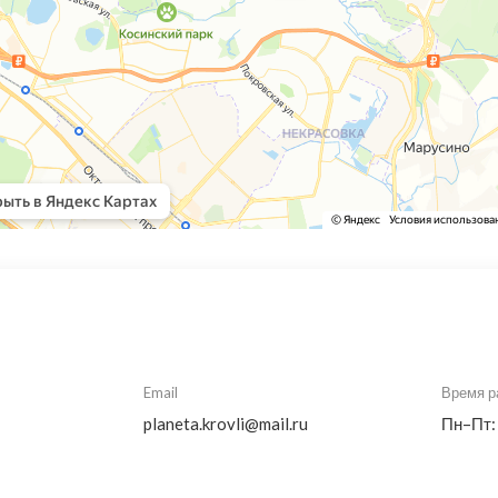
Email
Время р
planeta.krovli@mail.ru
Пн–Пт: