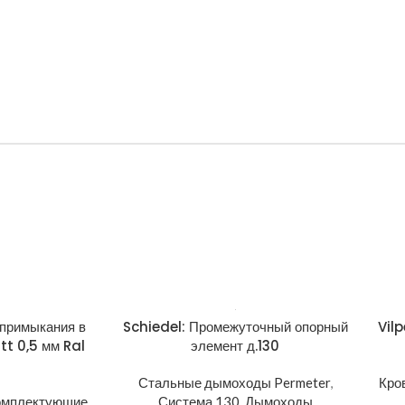
 примыкания в
Schiedel: Промежуточный опорный
Vil
tt 0,5 мм Ral
элемент д.130
Стальные дымоходы Permeter
,
Кро
омплектующие
,
Система 130
,
Дымоходы