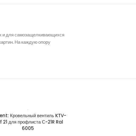
так и для самозащелкивающихся
артин. На каждую опору
ent: Кровельный вентиль KTV-
Krovent: Основание вент тр
f 21 для профлиста С-21R Ral
натуральной черепицы Ba
6005
General-Purpose 125/15
9005