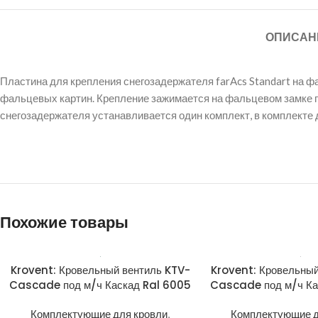
ОПИСАН
Пластина для крепления снегозадержателя farAcs Standart на 
фальцевых картин. Крепление зажимается на фальцевом замке п
снегозадержателя устанавливается один комплект, в комплекте 
Похожие товары
Krovent: Кровельный вентиль KTV-
Krovent: Кровельный
Cascade под м/ч Каскад Ral 6005
Cascade под м/ч Ка
Комплектующие для кровли
,
Комплектующие д