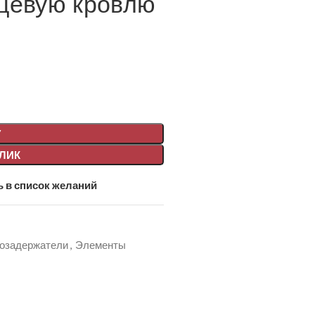
цевую кровлю
У
КЛИК
 в список желаний
озадержатели
,
Элементы