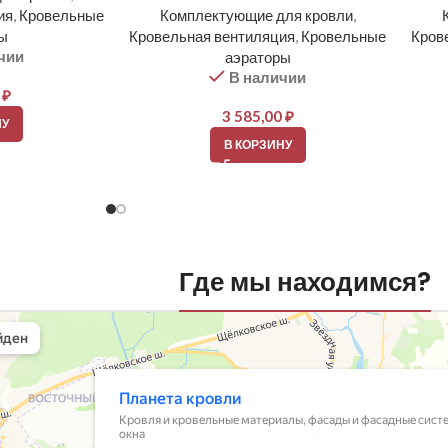
ия
,
Кровельные
Комплектующие для кровли
,
ры
Кровельная вентиляция
,
Кровельные
Кров
чии
аэраторы
В наличии
0
₽
3 585,00
₽
НУ
В КОРЗИНУ
Где мы находимся?
вли
овельные материалы в Балашихе
шихе