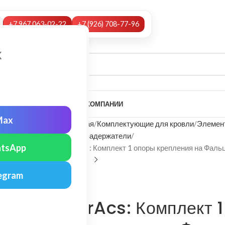
+7 967 063-02-22
+7 (926) 708-77-96
х
А
НАШИ УСЛУГИ
МОНТАЖ
О КОМПАНИИ
Max
Главная
Комплектующие для кровли
Элемент
Снегозадержатели
tsApp
FarAcs: Комплект 1 опоры крепления на Фаль
egram
FarAcs
FarAcs: Комплект 