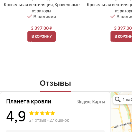
Кровельная вентиляция
,
Кровельные
Кровельная вентиляц
аэраторы
аэрато
В наличии
В нали
3 397,00
₽
3 397,0
В КОРЗИНУ
В КОРЗИ
Отзывы
Планета кро
Кровля и кр
Окна в Бала