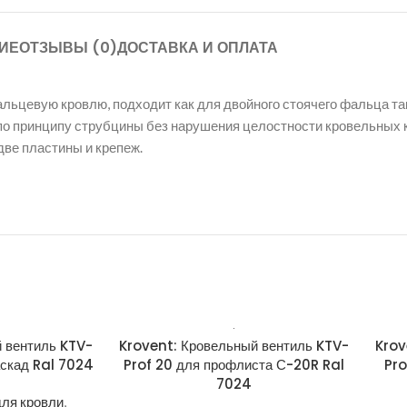
ИЕ
ОТЗЫВЫ (0)
ДОСТАВКА И ОПЛАТА
фальцевую кровлю, подходит как для двойного стоячего фальца 
о принципу струбцины без нарушения целостности кровельных к
две пластины и крепеж.
 вентиль KTV-
Krovent: Кровельный вентиль KTV-
Krov
скад Ral 7024
Prof 20 для профлиста С-20R Ral
Pro
7024
ля кровли
,