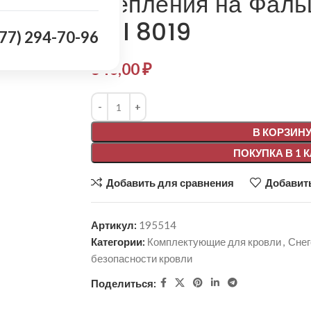
крепления на Фаль
Ral 8019
977) 294-70-96
340,00
₽
Alternative:
В КОРЗИН
ПОКУПКА В 1 
Добавить для сравнения
Добавить
Артикул:
195514
Категории:
Комплектующие для кровли
,
Снег
безопасности кровли
Поделиться: