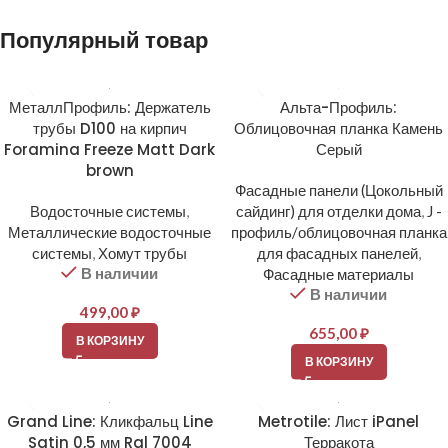
Популярный товар
МеталлПрофиль: Держатель
Альта-Профиль:
трубы D100 на кирпич
Облицовочная планка Камень
Foramina Freeze Matt Dark
Серый
brown
Фасадные панели (Цокольный
Водосточные системы
,
сайдинг) для отделки дома
,
J -
Металлические водосточные
профиль/облицовочная планка
системы
,
Хомут трубы
для фасадных панелей
,
В наличии
Фасадные материалы
В наличии
499,00
₽
655,00
₽
В КОРЗИНУ
В КОРЗИНУ
Grand Line: Кликфальц Line
Metrotile: Лист iPanel
Satin 0,5 мм Ral 7004
Терракота