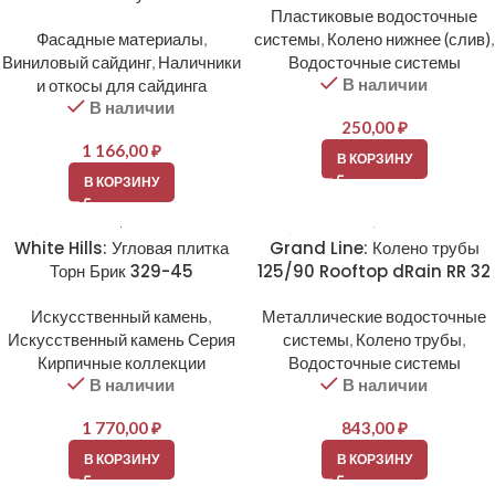
Пластиковые водосточные
Фасадные материалы
,
системы
,
Колено нижнее (слив)
,
Виниловый сайдинг
,
Наличники
Водосточные системы
В наличии
и откосы для сайдинга
В наличии
250,00
₽
1 166,00
₽
В КОРЗИНУ
В КОРЗИНУ
White Hills: Угловая плитка
Grand Line: Колено трубы
Торн Брик 329-45
125/90 Rooftop dRain RR 32
Искусственный камень
,
Металлические водосточные
Искусственный камень Серия
системы
,
Колено трубы
,
Кирпичные коллекции
Водосточные системы
В наличии
В наличии
1 770,00
₽
843,00
₽
В КОРЗИНУ
В КОРЗИНУ