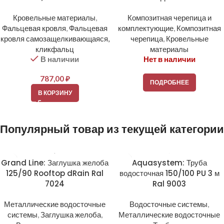
Кровельные материалы
,
Композитная черепица и
Фальцевая кровля
,
Фальцевая
комплектующие
,
Композитная
кровля самозащелкивающаяся,
черепица
,
Кровельные
кликфальц
материалы
В наличии
Нет в наличии
787,00
₽
ПОДРОБНЕЕ
В КОРЗИНУ
Популярный товар из текущей категории
Grand Line: Заглушка желоба
Aquasystem: Труба
125/90 Rooftop dRain Ral
водосточная 150/100 PU 3 м
7024
Ral 9003
Металлические водосточные
Водосточные системы
,
системы
,
Заглушка желоба
,
Металлические водосточные