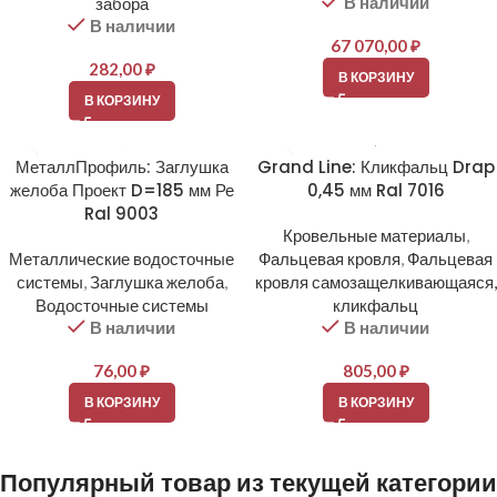
В наличии
забора
В наличии
67 070,00
₽
282,00
₽
В КОРЗИНУ
В КОРЗИНУ
МеталлПрофиль: Заглушка
Grand Line: Кликфальц Drap
желоба Проект D=185 мм Ре
0,45 мм Ral 7016
Ral 9003
Кровельные материалы
,
Металлические водосточные
Фальцевая кровля
,
Фальцевая
системы
,
Заглушка желоба
,
кровля самозащелкивающаяся,
Водосточные системы
кликфальц
В наличии
В наличии
76,00
₽
805,00
₽
В КОРЗИНУ
В КОРЗИНУ
Популярный товар из текущей категории