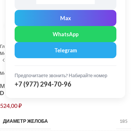
Max
Нажмите, чтобы увеличить
WhatsApp
Главная
Водосточные системы
Telegram
Металлические водосточные системы
Труба водосточная
МеталлПрофиль
Предпочитаете звонить? Набирайте номер
+7 (977) 294-70-96
МеталлПрофиль: Труба водосточная Проект
D=150мм L=1м Ре Ral 3011
524,00
₽
ДИАМЕТР ЖЕЛОБА
185