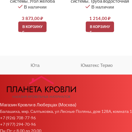
системы
,
Угол желоба
системы
,
Труба водосточная
В наличии
В наличии
3 873,00
₽
1 214,00
₽
В КОРЗИНУ
В КОРЗИНУ
Юта
Юматекс Термо
Магазин Кровли в Люберцах (Москва)
Балашиха, мкр. Салтыковка, ул Лесные Поляны, дом 128А, комната 1
+7 (926) 708-77-96
+7 (977) 294-70-96
Пн-Пт: с 8.00 до 20.00