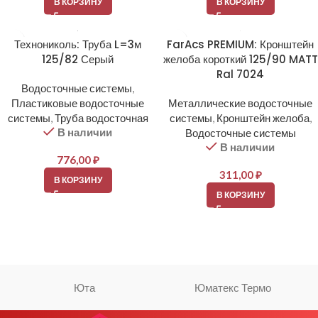
В КОРЗИНУ
В КОРЗИНУ
Технониколь: Труба L=3м
FarAcs PREMIUM: Кронштейн
125/82 Серый
желоба короткий 125/90 MATT
Ral 7024
Водосточные системы
,
Пластиковые водосточные
Металлические водосточные
системы
,
Труба водосточная
системы
,
Кронштейн желоба
,
В наличии
Водосточные системы
В наличии
776,00
₽
311,00
₽
В КОРЗИНУ
В КОРЗИНУ
Юта
Юматекс Термо