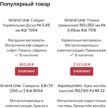
Популярный товар
Grand Line: Сайдинг
Grand Line: Планка
Корабельная Доска Pe 0,45
примыкания 150х250 мм Pe
мм Ral 7004
0,45мм Ral 7016
Фасадные материалы
,
Кровельные материалы
,
Металлический сайдинг и
Металлочерепица и
софит
,
Панель сайдинга
комплектующие
,
Примыкание
В наличии
В наличии
891,00
₽
2 515,00
₽
В КОРЗИНУ
В КОРЗИНУ
Grand Line: Саморезы 4,8х70
Aquasystem: Крюк желоба
(100 шт) Ral 8004
короткий 150/100 PU RR 32
Металлочерепица и
Металлические водосточные
комплектующие
,
Краска и
системы
,
Кронштейн желоба
,