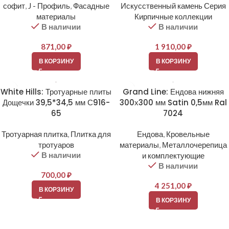
софит
,
J - Профиль
,
Фасадные
Искусственный камень Серия
материалы
Кирпичные коллекции
В наличии
В наличии
871,00
₽
1 910,00
₽
В КОРЗИНУ
В КОРЗИНУ
White Hills: Тротуарные плиты
Grand Line: Ендова нижняя
Дощечки 39,5*34,5 мм С916-
300х300 мм Satin 0,5мм Ral
65
7024
Тротуарная плитка
,
Плитка для
Ендова
,
Кровельные
тротуаров
материалы
,
Металлочерепица
В наличии
и комплектующие
В наличии
700,00
₽
4 251,00
₽
В КОРЗИНУ
В КОРЗИНУ