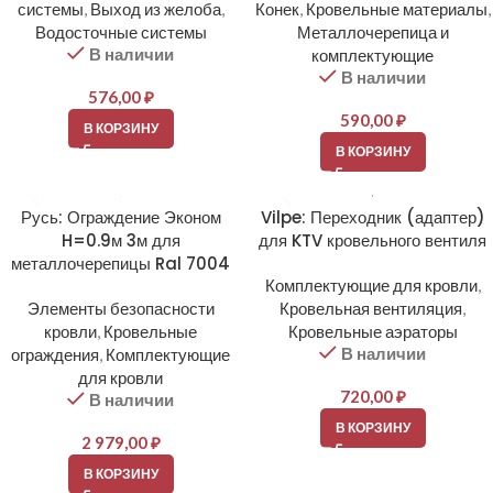
системы
,
Выход из желоба
,
Конек
,
Кровельные материалы
,
Водосточные системы
Металлочерепица и
В наличии
комплектующие
В наличии
576,00
₽
590,00
₽
В КОРЗИНУ
В КОРЗИНУ
Русь: Ограждение Эконом
Vilpe: Переходник (адаптер)
H=0.9м 3м для
для KTV кровельного вентиля
металлочерепицы Ral 7004
Комплектующие для кровли
,
Элементы безопасности
Кровельная вентиляция
,
кровли
,
Кровельные
Кровельные аэраторы
В наличии
ограждения
,
Комплектующие
для кровли
720,00
₽
В наличии
В КОРЗИНУ
2 979,00
₽
В КОРЗИНУ