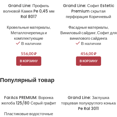
Grand Line: Профиль
Grand Line: Софит Estetic
волновой Камея Pe 0,45 мм
Premium скрытая
Ral 8017
перфорация Коричневый
Кровельные материалы
,
Фасадные материалы
,
Металлочерепица и
Виниловый сайдинг
,
Софит для
комплектующие
винилового сайдинга
В наличии
В наличии
556,00
₽
456,00
₽
В КОРЗИНУ
В КОРЗИНУ
Популярный товар
FarAcs PREMIUM: Воронка
Grand Line: Заглушка
желоба 125/80 Серый графит
торцевая полукруглого конька
Pe Ral 3011
Пластиковые водосточные