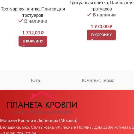
Тротуарная плитка
,
Плитка для
Тротуарная плитка
,
Плитка для
тротуаров
В наличии
тротуаров
В наличии
1 973,00
₽
1 732,00
₽
В КОРЗИНУ
В КОРЗИНУ
Юта
Юматекс Термо
Магазин Кровли в Люберцах (Москва)
Балашиха, мкр. Салтыковка, ул Лесные Поляны, дом 128А, комната 1
+7 (926) 708-77-96