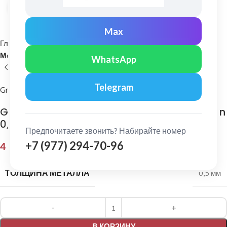
Нажмите, чтобы увеличить
Max
Главная
Кровельные материалы
Металлочерепица и комплектующие
WhatsApp
Telegram
Grand Line
Grand Line: Ендова нижняя 300х300 мм Satin
0,5мм Ral 7024
Предпочитаете звонить? Набирайте номер
+7 (977) 294-70-96
4 251,00
₽
ТОЛЩИНА МЕТАЛЛА
0,5 мм
Alternative:
В КОРЗИНУ