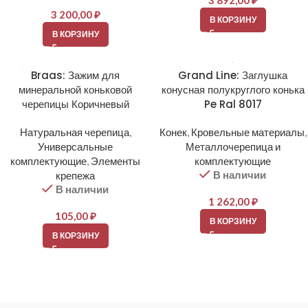
3 892,00
₽
3 200,00
₽
В КОРЗИНУ
В КОРЗИНУ
Braas: Зажим для
Grand Line: Заглушка
минеральной коньковой
конусная полукруглого конька
черепицы Коричневый
Pe Ral 8017
Натуральная черепица
,
Конек
,
Кровельные материалы
,
Универсальные
Металлочерепица и
комплектующие
,
Элементы
комплектующие
В наличии
крепежа
В наличии
1 262,00
₽
105,00
₽
В КОРЗИНУ
В КОРЗИНУ