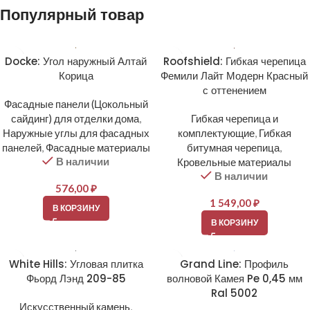
Популярный товар
Docke: Угол наружный Алтай
Roofshield: Гибкая черепица
Корица
Фемили Лайт Модерн Красный
с оттенением
Фасадные панели (Цокольный
сайдинг) для отделки дома
,
Гибкая черепица и
Наружные углы для фасадных
комплектующие
,
Гибкая
панелей
,
Фасадные материалы
битумная черепица
,
В наличии
Кровельные материалы
В наличии
576,00
₽
1 549,00
₽
В КОРЗИНУ
В КОРЗИНУ
White Hills: Угловая плитка
Grand Line: Профиль
Фьорд Лэнд 209-85
волновой Камея Pe 0,45 мм
Ral 5002
Искусственный камень
,