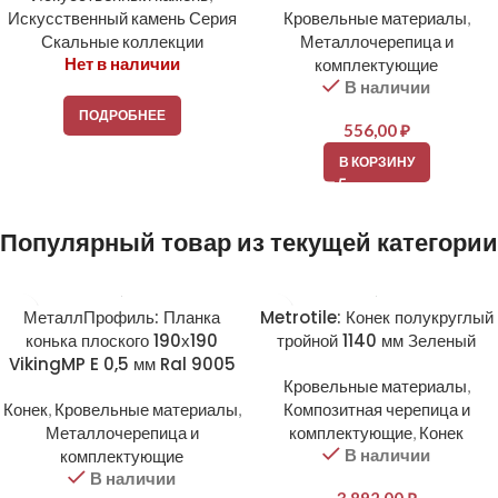
Искусственный камень Серия
Кровельные материалы
,
Скальные коллекции
Металлочерепица и
Нет в наличии
комплектующие
В наличии
ПОДРОБНЕЕ
556,00
₽
В КОРЗИНУ
Популярный товар из текущей категории
МеталлПрофиль: Планка
Metrotile: Конек полукруглый
конька плоского 190х190
тройной 1140 мм Зеленый
VikingMP E 0,5 мм Ral 9005
Кровельные материалы
,
Конек
,
Кровельные материалы
,
Композитная черепица и
Металлочерепица и
комплектующие
,
Конек
В наличии
комплектующие
В наличии