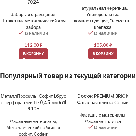
7024
Натуральная черепица
,
Заборы и ограждения
,
Универсальные
Штакетник металлический для
комплектующие
,
Элементы
забора
крепежа
В наличии
В наличии
112,00
₽
105,00
₽
В КОРЗИНУ
В КОРЗИНУ
Популярный товар из текущей категории
МеталлПрофиль: Софит Lбрус
Docke: PREMIUM BRICK
с перфорацией Ре 0,45 мм Ral
Фасадная плитка Серый
6005
Фасадные материалы
,
Фасадные материалы
,
Фасадная плитка
В наличии
Металлический сайдинг и
софит
,
Софит