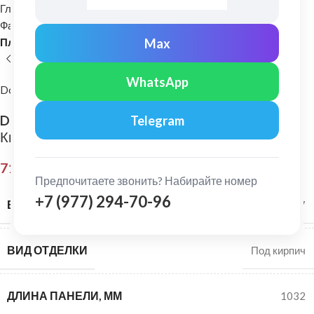
Главная
Фасадные материалы
Фасадные панели (Цокольный сайдинг) для отделки дома
Max
Пластиковые фасадные панели
WhatsApp
Docke
Docke: Фасадная панель Premium Berg
Telegram
Кирпичный
715,00
₽
Предпочитаете звонить? Набирайте номер
+7 (977) 294-70-96
ВЕС ПАНЕЛИ, КГ
1,7
ВИД ОТДЕЛКИ
Под кирпич
ДЛИНА ПАНЕЛИ, ММ
1032