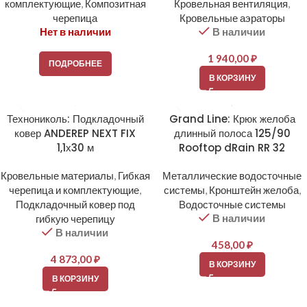
комплектующие
,
Композитная
Кровельная вентиляция
,
черепица
Кровельные аэраторы
Нет в наличии
В наличии
1 940,00
₽
ПОДРОБНЕЕ
В КОРЗИНУ
Технониколь: Подкладочный
Grand Line: Крюк желоба
ковер ANDEREP NEXT FIX
длинный полоса 125/90
1,1х30 м
Rooftop dRain RR 32
Кровельные материалы
,
Гибкая
Металлические водосточные
черепица и комплектующие
,
системы
,
Кронштейн желоба
,
Подкладочный ковер под
Водосточные системы
В наличии
гибкую черепицу
В наличии
458,00
₽
4 873,00
₽
В КОРЗИНУ
В КОРЗИНУ