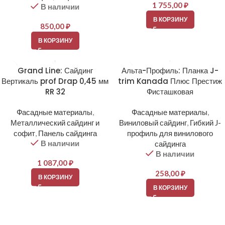
1 755,00
₽
В наличии
В КОРЗИНУ
850,00
₽
В КОРЗИНУ
Grand Line: Сайдинг
Альта-Профиль: Планка J-
Вертикаль prof Drap 0,45 мм
trim Kanada Плюс Престиж
RR 32
Фисташковая
Фасадные материалы
,
Фасадные материалы
,
Металлический сайдинг и
Виниловый сайдинг
,
Гибкий J-
софит
,
Панель сайдинга
профиль для винилового
В наличии
сайдинга
В наличии
1 087,00
₽
258,00
₽
В КОРЗИНУ
В КОРЗИНУ