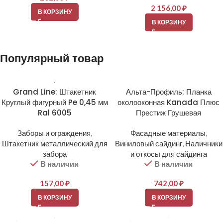
2 156,00
₽
В КОРЗИНУ
В КОРЗИНУ
Популярный товар
Grand Line: Штакетник
Альта-Профиль: Планка
Круглый фигурный Pe 0,45 мм
околооконная Kanada Плюс
Ral 6005
Престиж Грушевая
Заборы и ограждения
,
Фасадные материалы
,
Штакетник металлический для
Виниловый сайдинг
,
Наличники
забора
и откосы для сайдинга
В наличии
В наличии
157,00
₽
742,00
₽
В КОРЗИНУ
В КОРЗИНУ