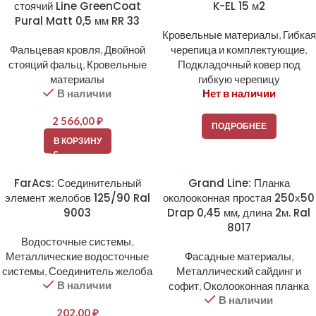
стоячий Line GreenCoat
K-EL 15 м2
Pural Matt 0,5 мм RR 33
Кровельные материалы
,
Гибкая
Фальцевая кровля
,
Двойной
черепица и комплектующие
,
стояций фальц
,
Кровельные
Подкладочный ковер под
материалы
гибкую черепицу
В наличии
Нет в наличии
2 566,00
₽
ПОДРОБНЕЕ
В КОРЗИНУ
FarAcs: Соединительный
Grand Line: Планка
элемент желобов 125/90 Ral
околооконная простая 250х50
9003
Drap 0,45 мм, длина 2м. Ral
8017
Водосточные системы
,
Металлические водосточные
Фасадные материалы
,
системы
,
Соединитель желоба
Металлический сайдинг и
В наличии
софит
,
Околооконная планка
В наличии
202,00
₽