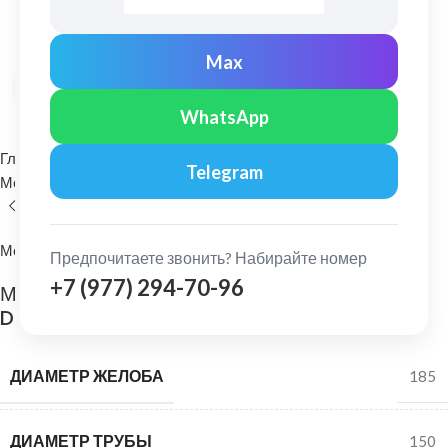
Max
Нажмите, чтобы увеличить
WhatsApp
Главная
Водосточные системы
Telegram
Металлические водосточные системы
Хомут трубы
МеталлПрофиль
Предпочитаете звонить? Набирайте номер
+7 (977) 294-70-96
МеталлПрофиль: Держатель трубы Проект
D=150мм (саморез) Ре Ral 9003
ДИАМЕТР ЖЕЛОБА
185
ДИАМЕТР ТРУБЫ
150