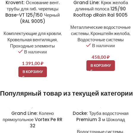
Krovent: Основание вент.
Grand Line: Крюк желоба
трубы для гиб. черепицы
длинный полоса 125/90
Base-VT 125/150 Черный
Rooftop dRain Ral 9005
(RAL 9005)
Металлические водосточные
Комплектующие для кровли
,
системы
,
Кронштейн желоба
,
Кровельная вентиляция
,
Водосточные системы
В наличии
Проходные элементы
В наличии
458,00
₽
1 391,00
₽
В КОРЗИНУ
В КОРЗИНУ
Популярный товар из текущей категории
Grand Line: Колено
Docke: Труба водосточная
прямоугольное Vortex Pe RR
Premium 3 м Шоколад
32
Водосточные системы
,