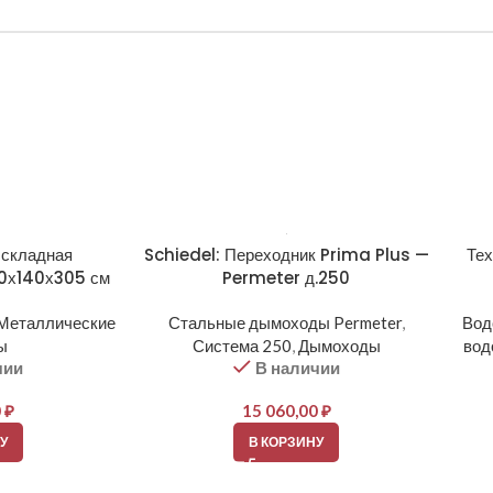
 складная
Schiedel: Переходник Prima Plus —
Те
70х140х305 см
Permeter д.250
Металлические
Стальные дымоходы Permeter
,
Вод
ы
Система 250
,
Дымоходы
вод
чии
В наличии
0
₽
15 060,00
₽
У
В КОРЗИНУ