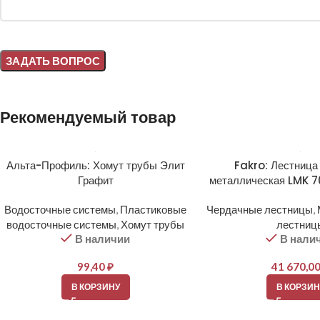
Alternative:
Рекомендуемый товар
Альта-Профиль: Хомут трубы Элит
Fakro: Лестница
Графит
металлическая LMK 
Водосточные системы
,
Пластиковые
Чердачные лестницы
,
водосточные системы
,
Хомут трубы
лестниц
В наличии
В нали
99,40
₽
41 670,0
В КОРЗИНУ
В КОРЗИН