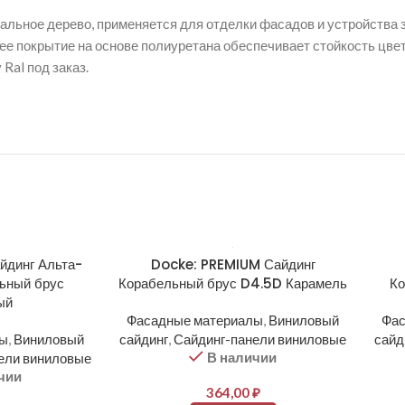
альное дерево, применяется для отделки фасадов и устройства 
е покрытие на основе полиуретана обеспечивает стойкость цвет
Ral под заказ.
йдинг Альта-
Docke: PREMIUM Сайдинг
ьный брус
Корабельный брус D4.5D Карамель
Ко
ый
Фасадные материалы
,
Виниловый
Фас
лы
,
Виниловый
сайдинг
,
Сайдинг-панели виниловые
сайд
В наличии
ели виниловые
чии
364,00
₽