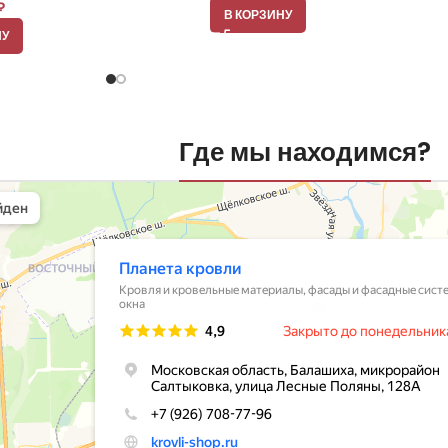
₽
В КОРЗИНУ
НУ
Где мы находимся?
вли
овельные материалы в Балашихе
шихе