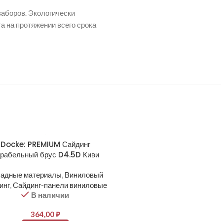
заборов. Экологически
а на протяжении всего срока
Docke: PREMIUM Сайдинг
Docke: PREMIUM Сайд
рабельный брус D4.5D Киви
Корабельный брус D4.5D К
адные материалы
,
Виниловый
Фасадные материалы
,
Вин
инг
,
Сайдинг-панели виниловые
сайдинг
,
Сайдинг-панели ви
В наличии
В наличии
364,00
₽
364,00
₽