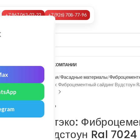
+7 967 063-02-22
+7 (926) 708-77-96
х
А
НАШИ УСЛУГИ
МОНТАЖ
О КОМПАНИИ
Max
Главная
Фасадные материалы
Фиброцементн
Бетэко: Фиброцементный сайдинг Вудстоун R
tsApp
Бетэко
egram
Бетэко: Фиброцеме
Вудстоун Ral 7024