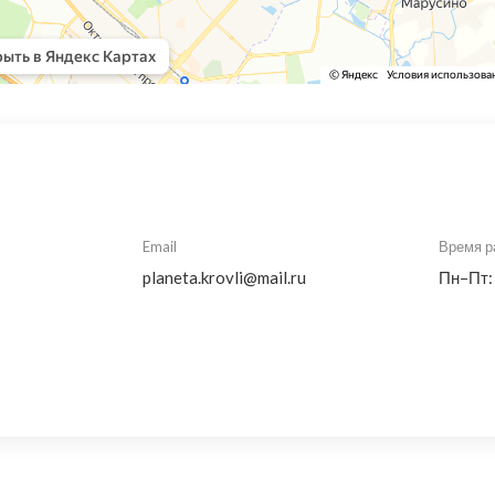
Email
Время р
planeta.krovli@mail.ru
Пн–Пт: