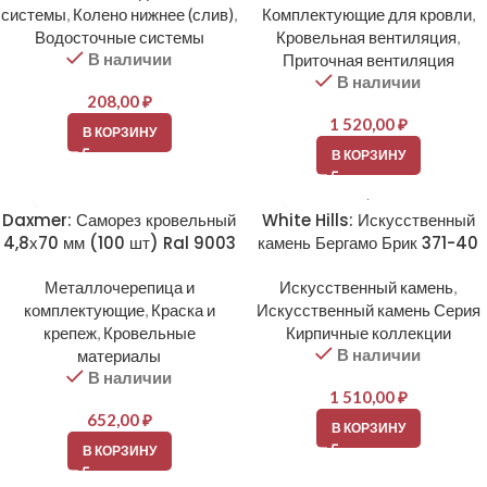
системы
,
Колено нижнее (слив)
,
Комплектующие для кровли
,
Водосточные системы
Кровельная вентиляция
,
В наличии
Приточная вентиляция
В наличии
208,00
₽
1 520,00
₽
В КОРЗИНУ
В КОРЗИНУ
Daxmer: Саморез кровельный
White Hills: Искусственный
4,8х70 мм (100 шт) Ral 9003
камень Бергамо Брик 371-40
Металлочерепица и
Искусственный камень
,
комплектующие
,
Краска и
Искусственный камень Серия
крепеж
,
Кровельные
Кирпичные коллекции
В наличии
материалы
В наличии
1 510,00
₽
652,00
₽
В КОРЗИНУ
В КОРЗИНУ