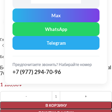
Max
Нажмите, чтобы увеличить
WhatsApp
Главная
Фасадные материалы
Фиброцементный сайдинг
Telegram
Бетэко
Предпочитаете звонить? Набирайте номер
Бетэко: Фиброцементный сайдинг Вудстоун Ral
+7 (977) 294-70-96
7006
1 183,00
₽
Alternative:
В КОРЗИНУ