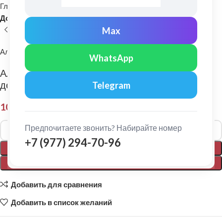
Главная
Водосточные системы
Водосборные каналы
Дождеприемник
Max
Альта-Профиль
WhatsApp
Альта-Профиль: Перегородка к
дождеприемнику (черная)
Telegram
100,00
₽
Alternative:
Предпочитаете звонить? Набирайте номер
+7 (977) 294-70-96
В КОРЗИНУ
ПОКУПКА В 1 КЛИК
Добавить для сравнения
Добавить в список желаний