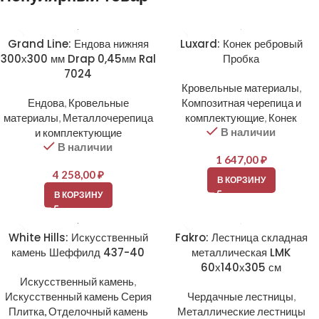
Grand Line: Ендова нижняя
Luxard: Конек ребровый
300х300 мм Drap 0,45мм Ral
Пробка
7024
Кровельные материалы
,
Ендова
,
Кровельные
Композитная черепица и
материалы
,
Металлочерепица
комплектующие
,
Конек
В наличии
и комплектующие
В наличии
1 647,00
₽
4 258,00
₽
В КОРЗИНУ
В КОРЗИНУ
White Hills: Искусственный
Fakro: Лестница складная
камень Шеффилд 437-40
металлическая LMK
60х140х305 см
Искусственный камень
,
Искусственный камень Серия
Чердачные лестницы
,
Плитка, Отделочный камень
Металлические лестницы