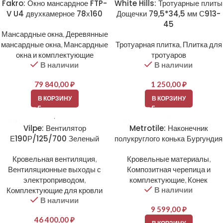
Fakro: Окно мансардное FTP-
White Hills: Тротуарные плиты
V U4 двухкамерное 78х160
Дощечки 79,5*34,5 мм С913-
45
Мансардные окна
,
Деревянные
мансардные окна
,
Мансардные
Тротуарная плитка
,
Плитка для
окна и комплектующие
тротуаров
В наличии
В наличии
79 840,00
₽
1 250,00
₽
В КОРЗИНУ
В КОРЗИНУ
Vilpe: Вентилятор
Metrotile: Наконечник
Е190Р/125/700 Зеленый
полукруглого конька Бургундия
Кровельная вентиляция
,
Кровельные материалы
,
Вентиляционные выходы с
Композитная черепица и
электроприводом
,
комплектующие
,
Конек
В наличии
Комплектующие для кровли
В наличии
9 599,00
₽
46 400,00
₽