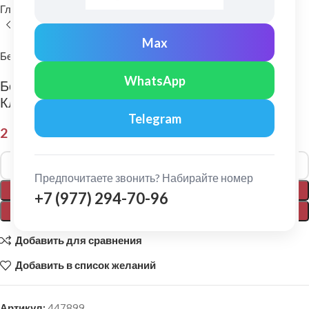
Главная
Фасадные материалы
Фиброцементный сайдинг
Max
Бетэко
WhatsApp
Бетэко: Фиброцементный сайдинг Вудстоун
Клик Ral 8017
Telegram
2 050,00
₽
Alternative:
Предпочитаете звонить? Набирайте номер
В КОРЗИНУ
+7 (977) 294-70-96
ПОКУПКА В 1 КЛИК
Добавить для сравнения
Добавить в список желаний
Артикул:
447899