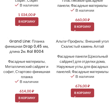
софит
,
Софит
Пластиковые фасадные
В наличии
панели
,
Фасадные материалы
В наличии
1 034,00
₽
660,00
₽
В КОРЗИНУ
В КОРЗИНУ
Grand Line: Планка
Альта-Профиль: Внешний угол
финишная Drap 0,45 мм,
Скалистый камень Алтай
длина 2м. Ral 8004
Фасадные панели (Цокольный
Фасадные материалы
,
сайдинг) для отделки дома
,
Металлический сайдинг и
Наружные углы для фасадных
софит
,
Стартово-финишная
панелей
,
Фасадные материалы
В наличии
планка
В наличии
676,00
₽
614,00
₽
В КОРЗИНУ
В КОРЗИНУ