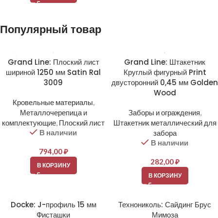
Популярный товар
Grand Line: Плоский лист
Grand Line: Штакетник
шириной 1250 мм Satin Ral
Круглый фигурный Print
3009
двусторонний 0,45 мм Golden
Wood
Кровельные материалы
,
Металлочерепица и
Заборы и ограждения
,
комплектующие
,
Плоский лист
Штакетник металлический для
В наличии
забора
В наличии
794,00
₽
282,00
₽
В КОРЗИНУ
В КОРЗИНУ
Docke: J-профиль 15 мм
Технониколь: Сайдинг Брус
Фисташки
Мимоза