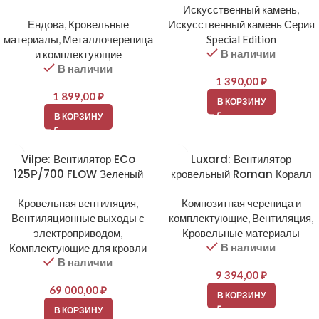
Искусственный камень
,
Ендова
,
Кровельные
Искусственный камень Серия
материалы
,
Металлочерепица
Special Edition
В наличии
и комплектующие
В наличии
1 390,00
₽
1 899,00
₽
В КОРЗИНУ
В КОРЗИНУ
Vilpe: Вентилятор ECo
Luxard: Вентилятор
125Р/700 FLOW Зеленый
кровельный Roman Коралл
Кровельная вентиляция
,
Композитная черепица и
Вентиляционные выходы с
комплектующие
,
Вентиляция
,
электроприводом
,
Кровельные материалы
В наличии
Комплектующие для кровли
В наличии
9 394,00
₽
69 000,00
₽
В КОРЗИНУ
В КОРЗИНУ