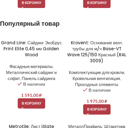
В КОРЗИНУ
В КОРЗИНУ
Популярный товар
Grand Line: Сайдинг ЭкоБрус
Krovent: Основание вент.
Print Elite 0,45 мм Golden
трубы для м/ч Base-VT
Wood
Wave 125/150 Красный (RAL
3009)
Фасадные материалы
,
Металлический сайдинг и
Комплектующие для кровли
,
софит
,
Панель сайдинга
Кровельная вентиляция
,
В наличии
Проходные элементы
В наличии
1 591,00
₽
1 975,00
₽
В КОРЗИНУ
В КОРЗИНУ
Metrotile: Лист iSlate
МеталлПрофиль: Штакетник