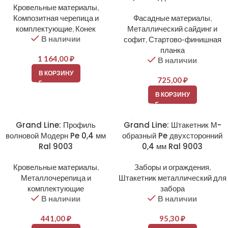
Кровельные материалы
,
Композитная черепица и
Фасадные материалы
,
комплектующие
,
Конек
Металлический сайдинг и
В наличии
софит
,
Стартово-финишная
планка
1 164,00
₽
В наличии
В КОРЗИНУ
725,00
₽
В КОРЗИНУ
Grand Line: Профиль
Grand Line: Штакетник М-
волновой Модерн Pe 0,4 мм
образный Pe двухсторонний
Ral 9003
0,4 мм Ral 9003
Кровельные материалы
,
Заборы и ограждения
,
Металлочерепица и
Штакетник металлический для
комплектующие
забора
В наличии
В наличии
441,00
₽
95,30
₽