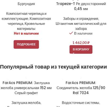
Бургундия
Trapeze-T Ре двухсторонний
0,45 мм
Композитная черепица и
комплектующие
,
Композитная
Заборы и ограждения
,
черепица
,
Кровельные
Штакетник металлический для
материалы
забора
Нет в наличии
В наличии
1 462,00
₽
ПОДРОБНЕЕ
В КОРЗИНУ
Популярный товар из текущей категории
FarAcs PREMIUM: Заглушка
FarAcs PREMIUM:
желоба универсальная 152 мм
Соединитель желоба 125/90
Серый графит
Ral 7024
Заглушка желоба
,
Водосточные системы
,