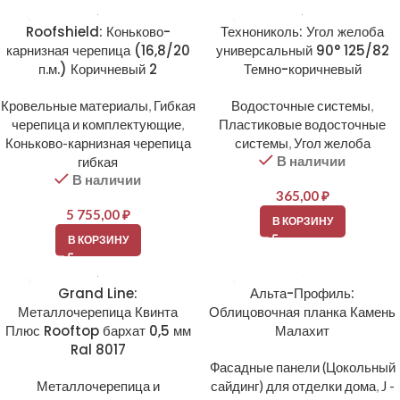
Roofshield: Коньково-
Технониколь: Угол желоба
карнизная черепица (16,8/20
универсальный 90° 125/82
п.м.) Коричневый 2
Темно-коричневый
Кровельные материалы
,
Гибкая
Водосточные системы
,
черепица и комплектующие
,
Пластиковые водосточные
Коньково-карнизная черепица
системы
,
Угол желоба
В наличии
гибкая
В наличии
365,00
₽
5 755,00
₽
В КОРЗИНУ
В КОРЗИНУ
Grand Line:
Альта-Профиль:
Металлочерепица Квинта
Облицовочная планка Камень
Плюс Rooftop бархат 0,5 мм
Малахит
Ral 8017
Фасадные панели (Цокольный
Металлочерепица и
сайдинг) для отделки дома
,
J -