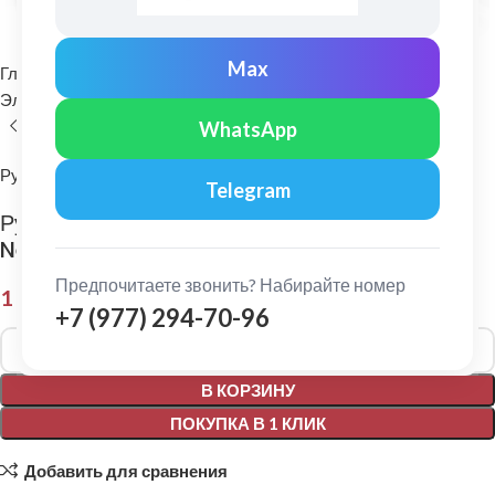
Max
Главная
Комплектующие для кровли
Элементы безопасности кровли
Снегозадержатели
WhatsApp
Русь
Telegram
Русь: Снегозадержатель трубчатый D25
NewLine 4 опоры 3 м. Ral 8004
Предпочитаете звонить? Набирайте номер
1 150,00
₽
+7 (977) 294-70-96
Alternative:
В КОРЗИНУ
ПОКУПКА В 1 КЛИК
Добавить для сравнения