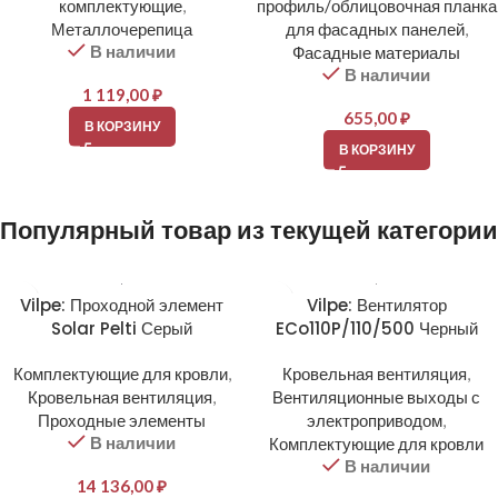
комплектующие
,
профиль/облицовочная планка
Металлочерепица
для фасадных панелей
,
В наличии
Фасадные материалы
В наличии
1 119,00
₽
655,00
₽
В КОРЗИНУ
В КОРЗИНУ
Популярный товар из текущей категории
Vilpe: Проходной элемент
Vilpe: Вентилятор
Solar Pelti Серый
ECo110P/110/500 Черный
Комплектующие для кровли
,
Кровельная вентиляция
,
Кровельная вентиляция
,
Вентиляционные выходы с
Проходные элементы
электроприводом
,
В наличии
Комплектующие для кровли
В наличии
14 136,00
₽