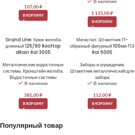
В наличии
107,00
₽
1 135,00
₽
В КОРЗИНУ
В КОРЗИНУ
Grand Line: Крюк желоба
Мегастил: Штакетник П-
длинный 125/90 Rooftop
образный фигурный 100мм ПЭ
dRain Ral 3005
Ral 5005
Металлические водосточные
Заборы и ограждения
,
системы
,
Кронштейн желоба
,
Штакетник металлический для
Водосточные системы
забора
В наличии
В наличии
381,00
₽
112,00
₽
В КОРЗИНУ
В КОРЗИНУ
Популярный товар