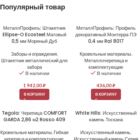
Популярный товар
МеталлПрофиль: Штакетник
МеталлПрофиль: Профиль
Ellipse-O Ecosteel Матовый
декоративный Монтерра ПЭ
0,5 мм Мореный Дуб
0,4 мм Ral 8017
Заборы и ограждения
,
Кровельные материалы
,
Штакетник металлический для
Металлочерепица и
забора
комплектующие
В наличии
В наличии
1 942,00
₽
436,00
₽
В КОРЗИНУ
В КОРЗИНУ
Tegola: Черепица COMFORT
White Hills: Искусственный
GARDA 2,86 м2 Rosso 409
камень Тоскана
Кровельные материалы
,
Гибкая
Искусственный камень
,
черепица и комплектующие
,
Искусственный камень Серия