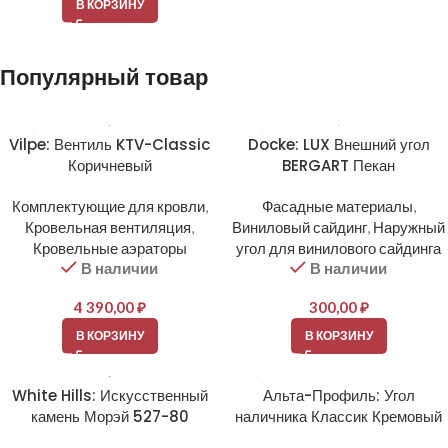
В КОРЗИНУ
Популярный товар
Vilpe: Вентиль KTV-Classic
Docke: LUX Внешний угол
Коричневый
BERGART Пекан
Комплектующие для кровли
,
Фасадные материалы
,
Кровельная вентиляция
,
Виниловый сайдинг
,
Наружный
Кровельные аэраторы
угол для винилового сайдинга
В наличии
В наличии
4 390,00
₽
300,00
₽
В КОРЗИНУ
В КОРЗИНУ
White Hills: Искусственный
Альта-Профиль: Угол
камень Морэй 527-80
наличника Классик Кремовый