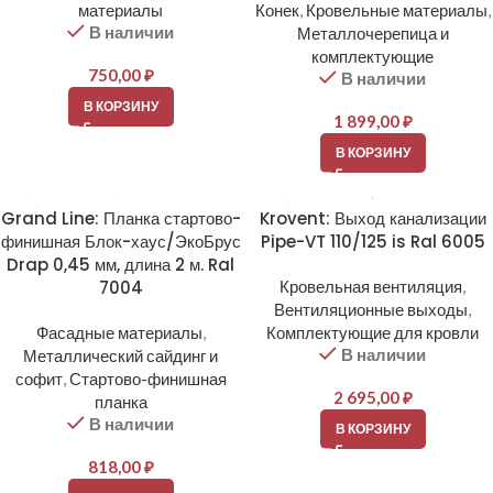
материалы
Конек
,
Кровельные материалы
,
В наличии
Металлочерепица и
комплектующие
750,00
₽
В наличии
В КОРЗИНУ
1 899,00
₽
В КОРЗИНУ
Grand Line: Планка стартово-
Krovent: Выход канализации
финишная Блок-хаус/ЭкоБрус
Pipe-VT 110/125 is Ral 6005
Drap 0,45 мм, длина 2 м. Ral
7004
Кровельная вентиляция
,
Вентиляционные выходы
,
Фасадные материалы
,
Комплектующие для кровли
В наличии
Металлический сайдинг и
софит
,
Стартово-финишная
2 695,00
₽
планка
В наличии
В КОРЗИНУ
818,00
₽