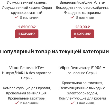
Искусственный камень
,
Виниловый сайдинг
,
Альта-
Искусственный камень Серия
Декор для винилового сайдинга
,
крупноформатный
Фасадные материалы
В наличии
В наличии
1 650,00
₽
230,00
₽
В КОРЗИНУ
В КОРЗИНУ
Популярный товар из текущей категории
Vilpe: Вентиль КТV-
Vilpe: Вентилятор E190S +
Huopa/HARJA без адаптера
основание Серый
Серый
Кровельная вентиляция
,
Комплектующие для кровли
,
Вентиляционные выходы с
Кровельная вентиляция
,
электроприводом
,
Кровельные аэраторы
Комплектующие для кровли
В наличии
В наличии