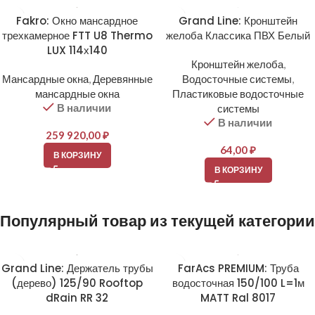
Fakro: Окно мансардное
Grand Line: Кронштейн
трехкамерное FTT U8 Thermo
желоба Классика ПВХ Белый
LUX 114х140
Кронштейн желоба
,
Мансардные окна
,
Деревянные
Водосточные системы
,
мансардные окна
Пластиковые водосточные
В наличии
системы
В наличии
259 920,00
₽
64,00
₽
В КОРЗИНУ
В КОРЗИНУ
Популярный товар из текущей категории
Grand Line: Держатель трубы
FarAcs PREMIUM: Труба
(дерево) 125/90 Rooftop
водосточная 150/100 L=1м
dRain RR 32
MATT Ral 8017