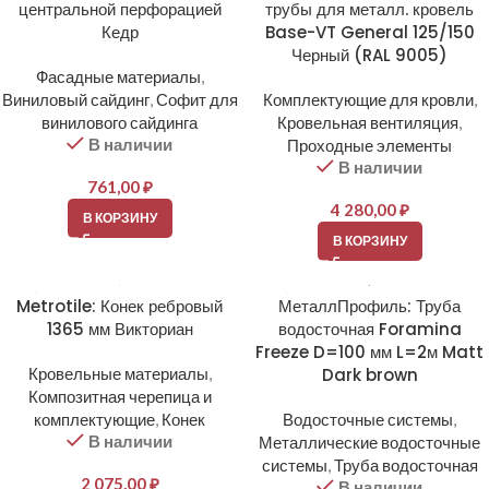
центральной перфорацией
трубы для металл. кровель
Кедр
Base-VT General 125/150
Черный (RAL 9005)
Фасадные материалы
,
Виниловый сайдинг
,
Софит для
Комплектующие для кровли
,
винилового сайдинга
Кровельная вентиляция
,
В наличии
Проходные элементы
В наличии
761,00
₽
4 280,00
₽
В КОРЗИНУ
В КОРЗИНУ
Metrotile: Конек ребровый
МеталлПрофиль: Труба
1365 мм Викториан
водосточная Foramina
Freeze D=100 мм L=2м Matt
Кровельные материалы
,
Dark brown
Композитная черепица и
комплектующие
,
Конек
Водосточные системы
,
В наличии
Металлические водосточные
системы
,
Труба водосточная
2 075,00
₽
В наличии