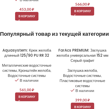
566,00
₽
453,00
₽
В КОРЗИНУ
В КОРЗИНУ
Популярный товар из текущей категории
Aquasystem: Крюк желоба
FarAcs PREMIUM: Заглушка
длинный 125/90 PU RR 32
желоба универсальная 152 мм
Серый графит
Металлические водосточные
системы
,
Кронштейн желоба
,
Заглушка желоба
,
Водосточные системы
Водосточные системы
,
В наличии
Пластиковые водосточные
системы
561,00
₽
В наличии
В КОРЗИНУ
399,00
₽
В КОРЗИНУ