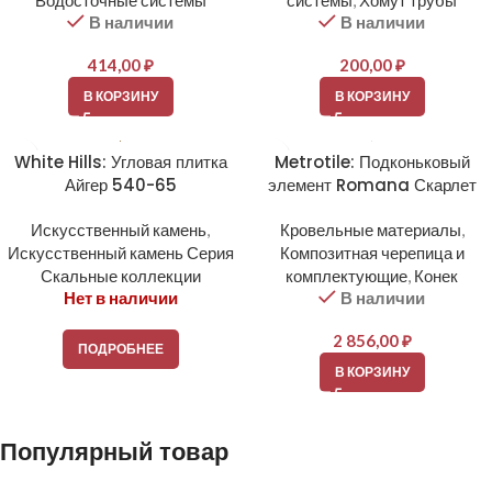
Водосточные системы
системы
,
Хомут трубы
В наличии
В наличии
414,00
₽
200,00
₽
В КОРЗИНУ
В КОРЗИНУ
White Hills: Угловая плитка
Metrotile: Подконьковый
Айгер 540-65
элемент Romana Скарлет
Искусственный камень
,
Кровельные материалы
,
Искусственный камень Серия
Композитная черепица и
Скальные коллекции
комплектующие
,
Конек
Нет в наличии
В наличии
2 856,00
₽
ПОДРОБНЕЕ
В КОРЗИНУ
Популярный товар