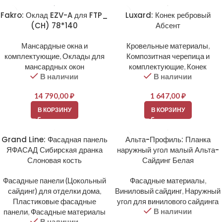
Fakro: Оклад EZV-A для FTP_
Luxard: Конек ребровый
(CH) 78*140
Абсент
Мансардные окна и
Кровельные материалы
,
комплектующие
,
Оклады для
Композитная черепица и
мансардных окон
комплектующие
,
Конек
В наличии
В наличии
14 790,00
₽
1 647,00
₽
В КОРЗИНУ
В КОРЗИНУ
Grand Line: Фасадная панель
Альта-Профиль: Планка
ЯФАСАД Сибирская дранка
наружный угол малый Альта-
Слоновая кость
Сайдинг Белая
Фасадные панели (Цокольный
Фасадные материалы
,
сайдинг) для отделки дома
,
Виниловый сайдинг
,
Наружный
Пластиковые фасадные
угол для винилового сайдинга
В наличии
панели
,
Фасадные материалы
В наличии