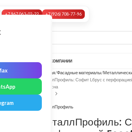
+7 967 063-02-22
+7 (926) 708-77-96
х
А
НАШИ УСЛУГИ
МОНТАЖ
О КОМПАНИИ
Max
Главная
Фасадные материалы
Металлически
МеталлПрофиль: Софит Lбрус с перфорацией 
tsApp
мм Сосна
egram
МеталлПрофиль
МеталлПрофиль: С