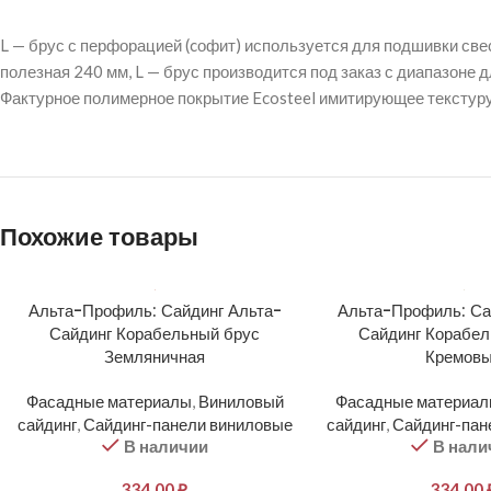
L — брус с перфорацией (cофит) используется для подшивки свесо
полезная 240 мм, L — брус производится под заказ с диапазоне дл
Фактурное полимерное покрытие Ecosteel имитирующее текстуру
Похожие товары
Альта-Профиль: Сайдинг Альта-
Альта-Профиль: Са
Сайдинг Корабельный брус
Сайдинг Корабел
Земляничная
Кремов
Фасадные материалы
,
Виниловый
Фасадные материа
сайдинг
,
Сайдинг-панели виниловые
сайдинг
,
Сайдинг-пан
В наличии
В нали
334,00
₽
334,00