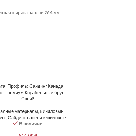
ритная ширина панели 264 мм,
та-Профиль: Сайдинг Канада
Docke: PREMIUM Сайд
с Премиум Корабельный брус
Корабельный брус D4.5D 
Синий
Фасадные материалы
,
Вин
адные материалы
,
Виниловый
сайдинг
,
Сайдинг-панели ви
В наличии
инг
,
Сайдинг-панели виниловые
В наличии
364,00
₽
514,00
₽