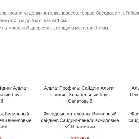
в кровли, отделки потолка навесов, террас, беседок и т.п. Габа
ин от 0,5 м до 6 м с шагом 1 см.
 натуральной двересины, толщина металла 0,5 мм.
йдинг Альта-
Альта-Профиль: Сайдинг Альта-
Аль
ьный брус
Сайдинг Корабельный брус
Плю
ый
Салатовый
лы
,
Виниловый
Фасадные материалы
,
Виниловый
Фас
ели виниловые
сайдинг
,
Сайдинг-панели виниловые
сайд
чии
В наличии
₽
334,00
₽