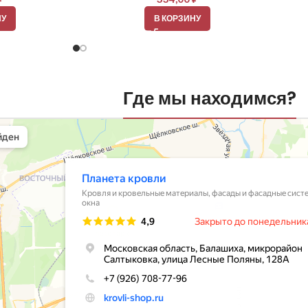
НУ
В КОРЗИНУ
Где мы находимся?
вли
овельные материалы в Балашихе
шихе