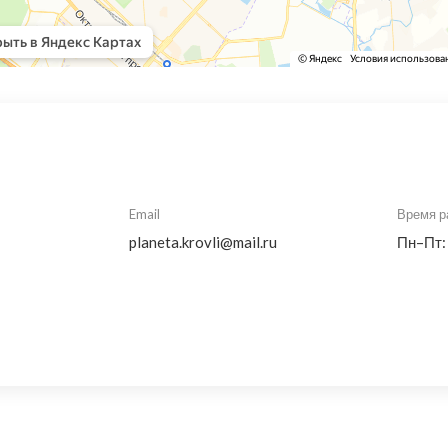
Email
Время р
planeta.krovli@mail.ru
Пн–Пт: