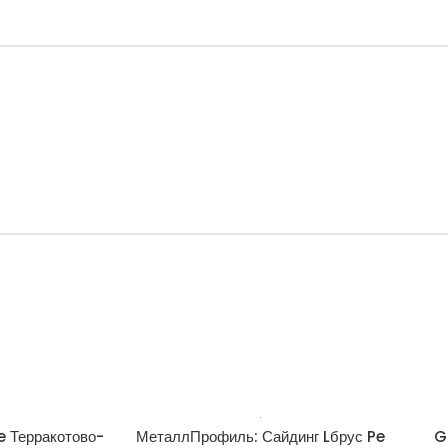
e Терракотово-
МеталлПрофиль: Сайдинг Lбрус Pe
G