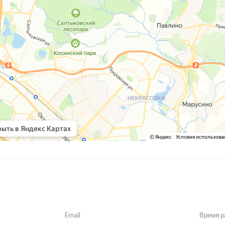
Email
Время р