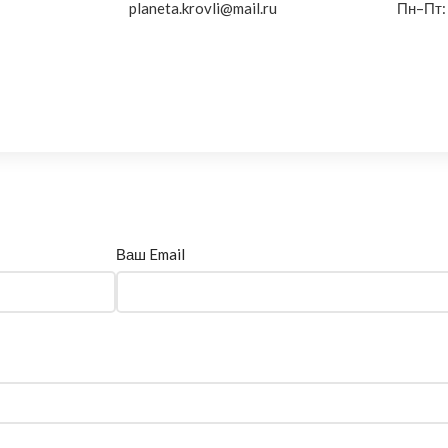
planeta.krovli@mail.ru
Пн–Пт:
Ваш Email