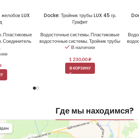
 желобов LUX
Docke: Тройник трубы LUX 45 гр.
Doc
д
Графит
ы
,
Пластиковые
Водосточные системы
,
Пластиковые
Водо
ы
,
Соединитель
водосточные системы
,
Тройник трубы
водо
В наличии
а
чии
1 230,00
₽
₽
В КОРЗИНУ
НУ
Где мы находимся?
вли
овельные материалы в Балашихе
шихе