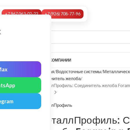
+7 967 063-02-22
+7 (926) 708-77-96
х
А
НАШИ УСЛУГИ
МОНТАЖ
О КОМПАНИИ
Max
Главная
Водосточные системы
Металлическ
Соединитель желоба
tsApp
МеталлПрофиль: Соединитель желоба Foram
egram
МеталлПрофиль
МеталлПрофиль: С