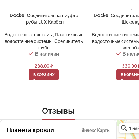
Docke: Cоединительная муфта
Docke: Соединитель
трубы LUX Карбон
Шокола
Водосточные системы
,
Пластиковые
Водосточные систем
водосточные системы
,
Соединитель
водосточные систем
трубы
желоб
В наличии
В нали
288,00
₽
330,00
В КОРЗИНУ
В КОРЗИ
Отзывы
Планета кро
Кровля и кр
Окна в Бала