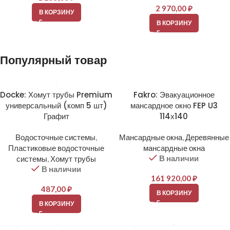
2 970,00
₽
В КОРЗИНУ
В КОРЗИНУ
Популярный товар
Docke: Хомут трубы Premium
Fakro: Эвакуационное
универсальный (комп 5 шт)
мансардное окно FEP U3
Графит
114х140
Водосточные системы
,
Мансардные окна
,
Деревянные
Пластиковые водосточные
мансардные окна
В наличии
системы
,
Хомут трубы
В наличии
161 920,00
₽
487,00
₽
В КОРЗИНУ
В КОРЗИНУ