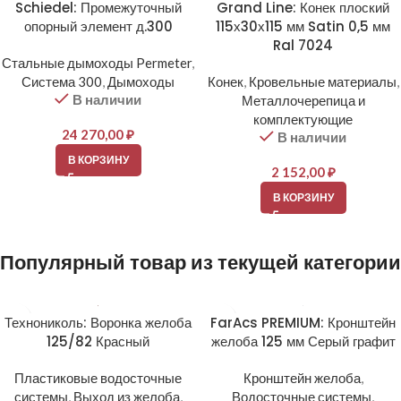
Schiedel: Промежуточный
Grand Line: Конек плоский
опорный элемент д.300
115х30х115 мм Satin 0,5 мм
Ral 7024
Стальные дымоходы Permeter
,
Система 300
,
Дымоходы
Конек
,
Кровельные материалы
,
В наличии
Металлочерепица и
комплектующие
24 270,00
₽
В наличии
В КОРЗИНУ
2 152,00
₽
В КОРЗИНУ
Популярный товар из текущей категории
Технониколь: Воронка желоба
FarAcs PREMIUM: Кронштейн
125/82 Красный
желоба 125 мм Серый графит
Пластиковые водосточные
Кронштейн желоба
,
системы
,
Выход из желоба
,
Водосточные системы
,