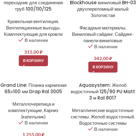
переходник для соединения
Blockhouse виниловый BH-03
труб 100/110/125
двухпереломный малый
Золотистая
Кровельная вентиляция
,
Вентиляционные выходы
,
Фасадные материалы
,
Комплектующие для кровли
Виниловый сайдинг
,
Сайдинг-
В наличии
панели виниловые
В наличии
315,00
₽
342,00
₽
В КОРЗИНУ
В КОРЗИНУ
Grand Line: Планка карнизная
Aquasystem: Желоб
65х100 мм Drap Ral 3005
водосточный 125/90 PU Matt
3 м Ral 8017
Металлочерепица и
комплектующие
,
Карниз
Металлические водосточные
(капельник)
системы
,
Желоб водосточный
,
В наличии
Водосточные системы
В наличии
1 255,00
₽