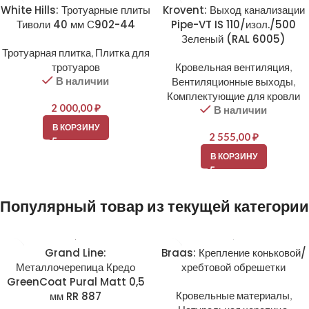
White Hills: Тротуарные плиты
Krovent: Выход канализации
Тиволи 40 мм С902-44
Pipe-VT IS 110/изол./500
Зеленый (RAL 6005)
Тротуарная плитка
,
Плитка для
тротуаров
Кровельная вентиляция
,
В наличии
Вентиляционные выходы
,
Комплектующие для кровли
2 000,00
₽
В наличии
В КОРЗИНУ
2 555,00
₽
В КОРЗИНУ
Популярный товар из текущей категории
Grand Line:
Braas: Крепление коньковой/
Металлочерепица Кредо
хребтовой обрешетки
GreenCoat Pural Matt 0,5
мм RR 887
Кровельные материалы
,