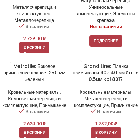
Натуральная черепица
,
Металлочерепица и
Универсальные
комплектующие
,
комплектующие
,
Элементы
Металлочерепица
крепежа
В наличии
Нет в наличии
2 729,00
₽
ПОДРОБНЕЕ
В КОРЗИНУ
Metrotile: Боковое
Grand Line: Планка
примыкание правое 1250 мм
примыкания 90х140 мм Satin
Зеленый
0,5мм Ral 8017
Кровельные материалы
,
Кровельные материалы
,
Композитная черепица и
Металлочерепица и
комплектующие
,
Примыкание
комплектующие
,
Примыкание
В наличии
В наличии
2 624,00
₽
1 732,00
₽
В КОРЗИНУ
В КОРЗИНУ