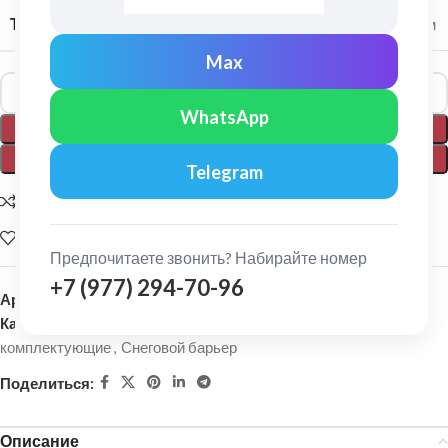
ТОЛЩИНА МЕТАЛЛА
0,5 мм
Max
Alternative:
WhatsApp
В КОРЗИНУ
ПОКУПКА В 1 КЛИК
Telegram
Добавить для сравнения
Добавить в список желаний
Предпочитаете звонить? Набирайте номер
+7 (977) 294-70-96
Артикул:
155128
Категории:
Кровельные материалы
,
Металлочерепица и
комплектующие
,
Снеговой барьер
Поделиться:
Описание