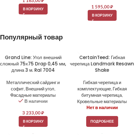
1 163,00
₽
1 595,00
₽
В КОРЗИНУ
В КОРЗИНУ
Популярный товар
Grand Line: Угол внешний
CertainTeed: Гибкая
сложный 75х75 Drap 0,45 мм,
черепица Landmark Resawn
длина 3 м. Ral 7004
Shake
Металлический сайдинг и
Гибкая черепица и
софит
,
Внешний угол
,
комплектующие
,
Гибкая
Фасадные материалы
битумная черепица
,
В наличии
Кровельные материалы
Нет в наличии
3 233,00
₽
В КОРЗИНУ
ПОДРОБНЕЕ