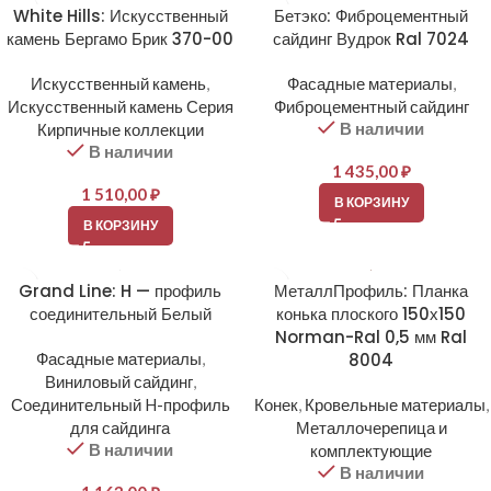
White Hills: Искусственный
Бетэко: Фиброцементный
камень Бергамо Брик 370-00
сайдинг Вудрок Ral 7024
Искусственный камень
,
Фасадные материалы
,
Искусственный камень Серия
Фиброцементный сайдинг
В наличии
Кирпичные коллекции
В наличии
1 435,00
₽
1 510,00
₽
В КОРЗИНУ
В КОРЗИНУ
Grand Line: H — профиль
МеталлПрофиль: Планка
соединительный Белый
конька плоского 150х150
Norman-Ral 0,5 мм Ral
Фасадные материалы
,
8004
Виниловый сайдинг
,
Соединительный H-профиль
Конек
,
Кровельные материалы
,
для сайдинга
Металлочерепица и
В наличии
комплектующие
В наличии