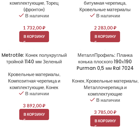
комплектующие
,
Торец
битумная черепица
,
(фронтон)
Кровельные материалы
В наличии
В наличии
1 732,00
₽
2 283,00
₽
В КОРЗИНУ
В КОРЗИНУ
Metrotile: Конек полукруглый
МеталлПрофиль: Планка
тройной 1140 мм Зеленый
конька плоского 190х190
Purman 0,5 мм Ral 7024
Кровельные материалы
,
Композитная черепица и
Конек
,
Кровельные материалы
,
комплектующие
,
Конек
Металлочерепица и
В наличии
комплектующие
В наличии
3 892,00
₽
3 785,00
₽
В КОРЗИНУ
В КОРЗИНУ