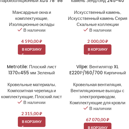
пароизоляционный XDS 78*98
камень Зендлэнд 245-40
Мансардные окна и
Искусственный камень
,
комплектующие
,
Искусственный камень Серия
Изоляционные оклады
Скальные коллекции
В наличии
В наличии
4 590,00
₽
2 000,00
₽
В КОРЗИНУ
В КОРЗИНУ
Metrotile: Плоский лист
Vilpe: Вентилятор XL
1370х455 мм Зеленый
E220Р/160/700 Кирпичный
Кровельные материалы
,
Кровельная вентиляция
,
Композитная черепица и
Вентиляционные выходы с
комплектующие
,
Плоский лист
электроприводом
,
В наличии
Комплектующие для кровли
В наличии
2 315,00
₽
67 070,00
₽
В КОРЗИНУ
В КОРЗИНУ