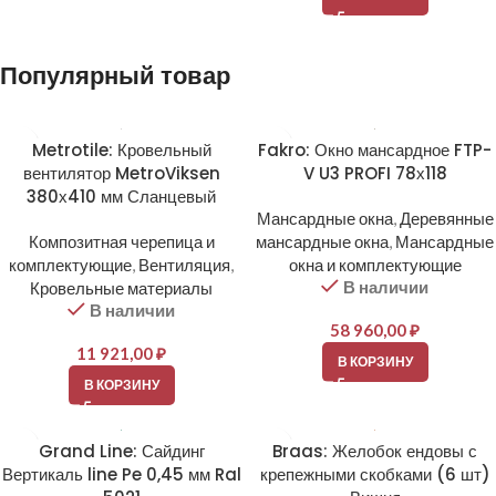
Популярный товар
Metrotile: Кровельный
Fakro: Окно мансардное FTP-
вентилятор MetroViksen
V U3 PROFI 78х118
380х410 мм Сланцевый
Мансардные окна
,
Деревянные
Композитная черепица и
мансардные окна
,
Мансардные
комплектующие
,
Вентиляция
,
окна и комплектующие
В наличии
Кровельные материалы
В наличии
58 960,00
₽
11 921,00
₽
В КОРЗИНУ
В КОРЗИНУ
Grand Line: Сайдинг
Braas: Желобок ендовы с
Вертикаль line Pe 0,45 мм Ral
крепежными скобками (6 шт)