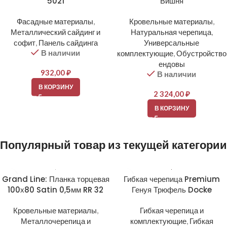
5021
Вишня
Фасадные материалы
,
Кровельные материалы
,
Металлический сайдинг и
Натуральная черепица
,
софит
,
Панель сайдинга
Универсальные
В наличии
комплектующие
,
Обустройство
ендовы
932,00
₽
В наличии
В КОРЗИНУ
2 324,00
₽
В КОРЗИНУ
Популярный товар из текущей категории
Grand Line: Планка торцевая
Гибкая черепица Premium
100х80 Satin 0,5мм RR 32
Генуя Трюфель Docke
Кровельные материалы
,
Гибкая черепица и
Металлочерепица и
комплектующие
,
Гибкая