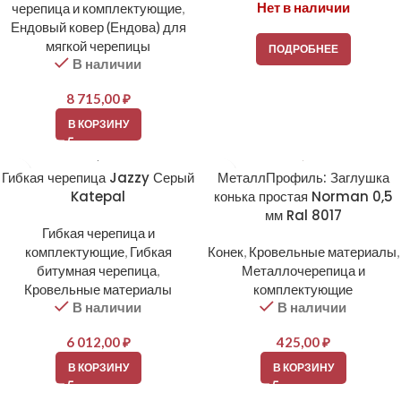
Нет в наличии
черепица и комплектующие
,
Ендовый ковер (Ендова) для
мягкой черепицы
ПОДРОБНЕЕ
В наличии
8 715,00
₽
В КОРЗИНУ
Гибкая черепица Jazzy Серый
МеталлПрофиль: Заглушка
Katepal
конька простая Norman 0,5
мм Ral 8017
Гибкая черепица и
комплектующие
,
Гибкая
Конек
,
Кровельные материалы
,
битумная черепица
,
Металлочерепица и
Кровельные материалы
комплектующие
В наличии
В наличии
6 012,00
₽
425,00
₽
В КОРЗИНУ
В КОРЗИНУ