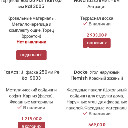
торцевая 95х120 Purman 0,5
Nova 152х28мм L=6м
мм Ral 3005
Антрацит
Кровельные материалы
,
Террасная доска
В наличии
Металлочерепица и
комплектующие
,
Торец
2 933,00
₽
(фронтон)
Нет в наличии
В КОРЗИНУ
ПОДРОБНЕЕ
FarAcs: J-фаска 250мм Pe
Docke: Угол наружный
Ral 9003
Flemish Красный жженый
Металлический сайдинг и
Фасадные панели (Цокольный
софит
,
Карниз (фаска)
,
сайдинг) для отделки дома
,
Фасадные материалы
Наружные углы для фасадных
В наличии
панелей
,
Фасадные материалы
В наличии
1 215,00
₽
669,00
₽
В КОРЗИНУ