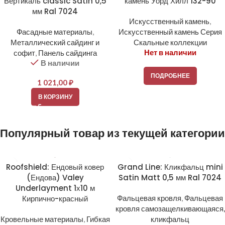
Вертикаль classic Satin 0,5
камень Уорд Хилл 132-90
мм Ral 7024
Искусственный камень
,
Фасадные материалы
,
Искусственный камень Серия
Металлический сайдинг и
Скальные коллекции
Нет в наличии
софит
,
Панель сайдинга
В наличии
ПОДРОБНЕЕ
1 021,00
₽
В КОРЗИНУ
Популярный товар из текущей категории
Roofshield: Ендовый ковер
Grand Line: Кликфальц mini
(Ендова) Valey
Satin Matt 0,5 мм Ral 7024
Underlayment 1х10 м
Кирпично-красный
Фальцевая кровля
,
Фальцевая
кровля самозащелкивающаяся,
Кровельные материалы
,
Гибкая
кликфальц