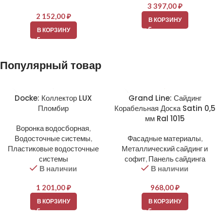
3 397,00
₽
2 152,00
₽
В КОРЗИНУ
В КОРЗИНУ
Популярный товар
Docke: Коллектор LUX
Grand Line: Сайдинг
Пломбир
Корабельная Доска Satin 0,5
мм Ral 1015
Воронка водосборная
,
Водосточные системы
,
Фасадные материалы
,
Пластиковые водосточные
Металлический сайдинг и
системы
софит
,
Панель сайдинга
В наличии
В наличии
1 201,00
₽
968,00
₽
В КОРЗИНУ
В КОРЗИНУ