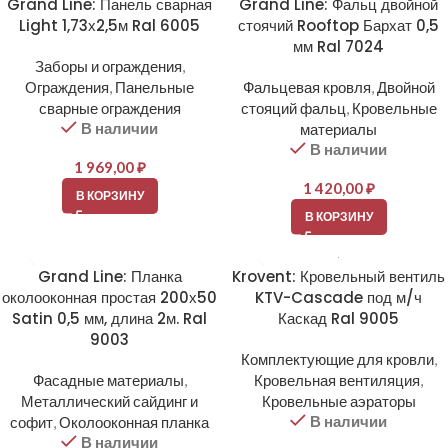
Grand Line: Панель сварная
Grand Line: Фальц двойной
Light 1,73х2,5м Ral 6005
стоячий Rooftop Бархат 0,5
мм Ral 7024
Заборы и ограждения
,
Ограждения
,
Панельные
Фальцевая кровля
,
Двойной
сварные ограждения
стояций фальц
,
Кровельные
В наличии
материалы
В наличии
1 969,00
₽
1 420,00
₽
В КОРЗИНУ
В КОРЗИНУ
Grand Line: Планка
Krovent: Кровельный вентиль
околооконная простая 200х50
KTV-Cascade под м/ч
Satin 0,5 мм, длина 2м. Ral
Каскад Ral 9005
9003
Комплектующие для кровли
,
Фасадные материалы
,
Кровельная вентиляция
,
Металлический сайдинг и
Кровельные аэраторы
В наличии
софит
,
Околооконная планка
В наличии