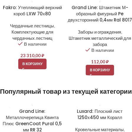
Fakro: Утепляющий верхний
Grand Line: Штакетник М-
короб LXW 70х80
образный фигурный Pe
двухсторонний 0,4мм Ral 8017
Чердачные лестницы
,
Комплектующие для
Заборы и ограждения
,
чердачных лестниц
Штакетник металлический для
В наличии
забора
В наличии
23 310,00
₽
112,00
₽
В КОРЗИНУ
В КОРЗИНУ
Популярный товар из текущей категории
Grand Line:
Luxard: Плоский лист
Металлочерепица Квинта
1250х450 мм Коралл
Плюс GreenCoat Pural 0,5
мм RR 32
Кровельные материалы
,